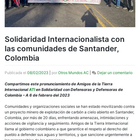
Solidaridad Internacionalista con
las comunidades de Santander,
Colombia
en
Publicada el
08/02/2023
|
por
Otros Mundos AC
|
Dejar un comentario
Soli
Inte
Compartimos este pronunciamiento de Amigos de la Tierra
con
Internacional
ATI
en Solidaridad con Defensoras y Defensoras de
las
Colombia – A 6 de febrero del 2023
com
de
Comunidades y organizaciones sociales se han estado movilizando contra
Sant
un proyecto minero de explotación de carbón a cielo abierto en Santander,
Col
Colombia, por más de 20 días, enfrentando amenazas, intimidaciones y
acciones de vigilancia y seguimiento. Amigos de la Tierra Internacional
llama al gobierno colombiano a que garantice el respeto al derecho del
pueblo a defender sus aguas y territorios, y que sancione urgentemente a