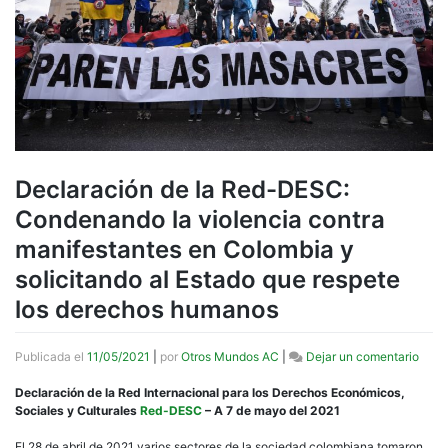
Declaración de la Red-DESC:
Condenando la violencia contra
manifestantes en Colombia y
solicitando al Estado que respete
los derechos humanos
en
Publicada el
11/05/2021
|
por
Otros Mundos AC
|
Dejar un comentario
Decl
de
Declaración de la Red Internacional para los Derechos Económicos,
la
Sociales y Culturales
Red-DESC
– A 7 de mayo del 2021
Red-
DESC
El 28 de abril de 2021 varios sectores de la sociedad colombiana tomaron