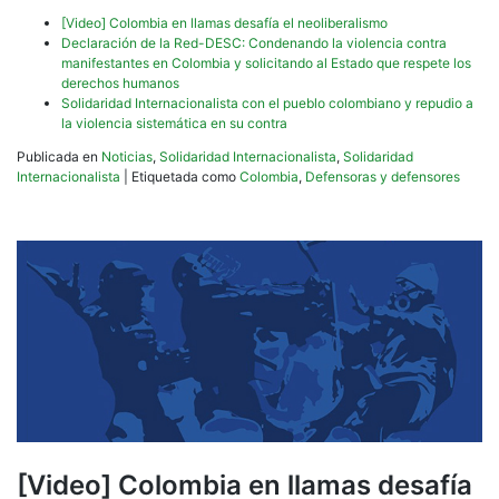
[Video] Colombia en llamas desafía el neoliberalismo
Declaración de la Red-DESC: Condenando la violencia contra
manifestantes en Colombia y solicitando al Estado que respete los
derechos humanos
Solidaridad Internacionalista con el pueblo colombiano y repudio a
la violencia sistemática en su contra
Publicada en
Noticias
,
Solidaridad Internacionalista
,
Solidaridad
Internacionalista
|
Etiquetada como
Colombia
,
Defensoras y defensores
[Video] Colombia en llamas desafía