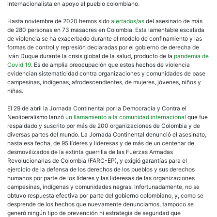
internacionalista en apoyo al pueblo colombiano.
Hasta noviembre de 2020 hemos sido
alertados/as
del asesinato de más
de 280 personas en 73 masacres en Colombia. Esta lamentable escalada
de violencia se ha exacerbado durante el modelo de confinamiento y las
formas de control y represión declaradas por el gobierno de derecha de
Iván Duque durante la crisis global de la salud, producto de la
pandemia de
Covid 19
. Es de amplia preocupación que estos hechos de violencia
evidencian sistematicidad contra organizaciones y comunidades de base
campesinas, indígenas, afrodescendientes, de mujeres, jóvenes, niños y
niñas.
El 29 de abril la Jornada Continental por la Democracia y Contra el
Neoliberalismo lanzó
un llamamiento a la comunidad internacional
que fue
respaldado y suscrito por más de 200 organizaciones de Colombia y de
diversas partes del mundo. La Jornada Continental denunció el asesinato,
hasta esa fecha, de 95 líderes y lideresas y de más de un centenar de
desmovilizados de la extinta guerrilla de las Fuerzas Armadas
Revolucionarias de Colombia (FARC-EP), y exigió garantías para el
ejercicio de la defensa de los derechos de los pueblos y sus derechos
humanos por parte de los líderes y las lideresas de las organizaciones
campesinas, indígenas y comunidades negras. Infortunadamente, no se
obtuvo respuesta efectiva por parte del gobierno colombiano, y, como se
desprende de los hechos que nuevamente denunciamos, tampoco se
generó ningún tipo de prevención ni estrategia de seguridad que