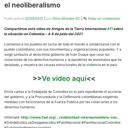
el neoliberalismo
en
Publicada el
22/06/2021
|
por
Otros Mundos AC
|
Dejar un comentario
[Vid
Colo
Compartimos este video de Amigos de la Tierra Internacional
ATI
sobre
en
la situación en Colombia – A 8 de junio del 2021
llam
desa
Llamamos a los pueblos en lucha de todo el mundo a solidarizarse con el
el
pueblo colombiano, con sus movimientos y organizaciones populares. Y a
neol
exigir juntas/os al derechista gobierno de Iván Duque que cese las
violaciones de los derechos humanos y la pandemia de asesinatos que ha
desatado, y resuelva las causas estructurales de la violencia en el país.
>>
Ve video aquí
<<
Envía cartas a la Embajada de Colombia en tu país repudiando el accionar
del gobierno, y a la Procuraduría y la Defensoría colombianas exigiendo
medidas con funcionarios de la Fuerza Pública por las violaciones a los
derechos humanos.
Infórmate:
http://www.foei.org/…/solidaridad-internacionalista-con…
#DóndeEstánLosDesaparecidos #ParoNacional #ParoNacionalColombia
#SolidaridadInternacionalista