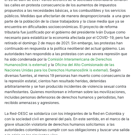
Cond
las calles en protesta consecuencia de los aumentos de impuestos
la
propuestos a las necesidades básicas, a los combustibles y los servicios
viole
públicos. Medidas que afectarían de manera desproporcionada a una gran
contr
parte de la población de la clase trabajadora y la clase media que ya se
mani
encuentra en dificultades socioeconómicas. El proyecto de reforma
en
tributaria fue justificado por el gobierno del presidente Iván Duque como
Colo
necesario para estabilizar la economía afectada por el COVID-19, pero fue
y
retirado el domingo 2 de mayo de 2021. Sin embargo, las protestas han
solic
continuado en respuesta a la política neoliberal del actual gobierno. Las
al
autoridades han respondido a las protestas con una severa represión que
Esta
ha sido condenada por la
Comisión Interamericana de Derechos
que
Humanos(link is external)
y la
Oficina del Alto Comisionado de las
respe
Naciones Unidas para los Derechos Humanos(link is external)
. Según
los
diversas fuentes, al menos 19 personas han muerto como consecuencia de
dere
la represión estatal, cientos han resultado heridas, detenidas
huma
arbitrariamente y se han producido incidentes de violencia sexual contra
manifestantes. Quienes monitorean e informan sobre las movilizaciones,
incluidas personas defensoras de derechos humanos y periodistas, han
recibido amenazas y agresiones.
La Red-DESC se solidariza con los integrantes de la Red en Colombia y
con la sociedad civil en general del país. En este sentido, en el marco de la
grave situación violatoria de derechos humanos solicitamos a las
autoridades colombianas cumplir con sus obligaciones y buscar una salida