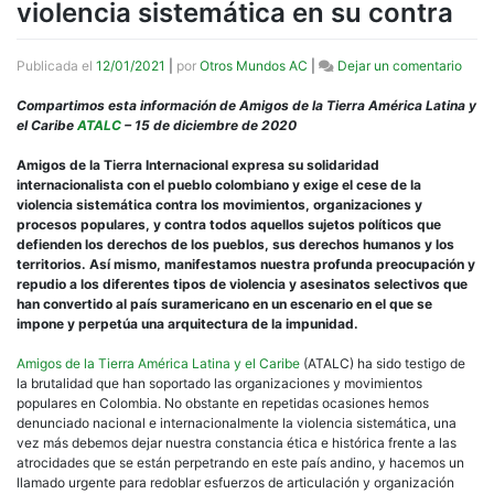
violencia sistemática en su contra
en
Publicada el
12/01/2021
|
por
Otros Mundos AC
|
Dejar un comentario
Solid
Inter
Compartimos esta información de Amigos de la Tierra América Latina y
con
el Caribe
ATALC
– 15 de diciembre de 2020
el
pueb
Amigos de la Tierra Internacional expresa su solidaridad
colo
internacionalista con el pueblo colombiano y exige el cese de la
y
violencia sistemática contra los movimientos, organizaciones y
repud
procesos populares, y contra todos aquellos sujetos políticos que
a
defienden los derechos de los pueblos, sus derechos humanos y los
la
territorios. Así mismo, manifestamos nuestra profunda preocupación y
viole
repudio a los diferentes tipos de violencia y asesinatos selectivos que
siste
han convertido al país suramericano en un escenario en el que se
en
impone y perpetúa una arquitectura de la impunidad.
su
contr
Amigos de la Tierra América Latina y el Caribe
(ATALC) ha sido testigo de
la brutalidad que han soportado las organizaciones y movimientos
populares en Colombia. No obstante en repetidas ocasiones hemos
denunciado nacional e internacionalmente la violencia sistemática, una
vez más debemos dejar nuestra constancia ética e histórica frente a las
atrocidades que se están perpetrando en este país andino, y hacemos un
llamado urgente para redoblar esfuerzos de articulación y organización