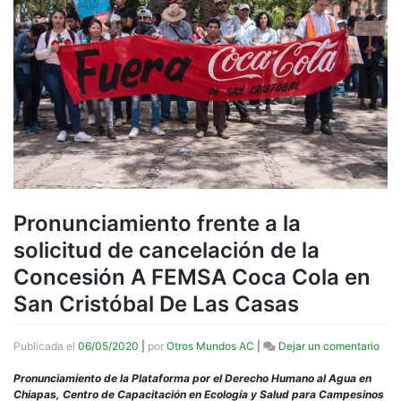
Pronunciamiento frente a la
solicitud de cancelación de la
Concesión A FEMSA Coca Cola en
San Cristóbal De Las Casas
en
Publicada el
06/05/2020
|
por
Otros Mundos AC
|
Dejar un comentario
Pro
fren
P
ronunciamiento de la Plataforma por el Derecho Humano al Agua en
a
Chiapas, Centro de Capacitación en Ecología y Salud para Campesinos