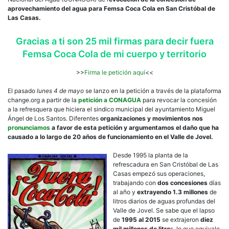
firmas
aprovechamiento del agua para Femsa Coca Cola en San Cristóbal de
diciendo
Las Casas.
fuera
Femsa
Gracias a ti son 25 mil firmas para decir fuera
Coca
Femsa Coca Cola de mi cuerpo y territorio
Cola
de
>>
Firma le petición aquí
<<
San
Cristóbal
El pasado
lunes 4 de mayo
se lanzo en la petición a través de la plataforma
change.org a partir de la
petición a CONAGUA
para revocar la concesión
a la refresquera que hiciera el sindico municipal del ayuntamiento Miguel
Ángel de Los Santos. Diferentes
organizaciones y movimientos nos
pronunciamos
a favor de esta petición y argumentamos el daño que ha
causado a lo largo de 20 años de funcionamiento en el Valle de Jovel.
Desde 1995 la planta de la
refrescadura en San Cristóbal de Las
Casas empezó sus operaciones,
trabajando con
dos concesiones
días
al año y
extrayendo 1.3 millones
de
litros diarios de aguas profundas del
Valle de Jovel. Se sabe que el lapso
de
1995 al 2015
se extrajeron
diez
mil millones de litro
s, lo que equivale