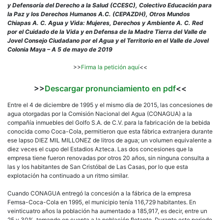
la
y Defensoría del Derecho a la Salud (CCESC), Colectivo Educación para
soli
la Paz y los Derechos Humanos A.C. (CEPAZDH), Otros Mundos
de
Chiapas A. C. Agua y Vida: Mujeres, Derechos y Ambiente A. C. Red
can
por el Cuidado de la Vida y en Defensa de la Madre Tierra del Valle de
de
Jovel Consejo Ciudadano por el Agua y el Territorio en el Valle de Jovel
la
Colonia Maya – A 5 de mayo de 2019
Con
A
>>
Firma la petición
aquí
<<
FEM
Coc
>>
Descargar pronunciamiento en pdf
<<
Col
en
Entre el 4 de diciembre de 1995 y el mismo día de 2015, las concesiones de
San
agua otorgadas por la Comisión Nacional del Agua (CONAGUA) a la
Cris
compañía inmuebles del Golfo S.A. de C.V. para la fabricación de la bebida
De
conocida como Coca-Cola, permitieron que esta fábrica extranjera durante
Las
ese lapso DIEZ MIL MILLONEZ de litros de agua; un volumen equivalente a
Cas
diez veces el cupo del Estadios Azteca. Las dos concesiones que la
empresa tiene fueron renovadas por otros 20 años, sin ninguna consulta a
las y los habitantes de San Cristóbal de Las Casas, por lo que esta
explotación ha continuado a un ritmo similar.
Cuando CONAGUA entregó la concesión a la fábrica de la empresa
Femsa-Coca-Cola en 1995, el municipio tenía 116,729 habitantes. En
veinticuatro años la población ha aumentado a 185,917, es decir, entre un
25 y 30%, tomando en cuenta a la población flotante. Durante este periodo