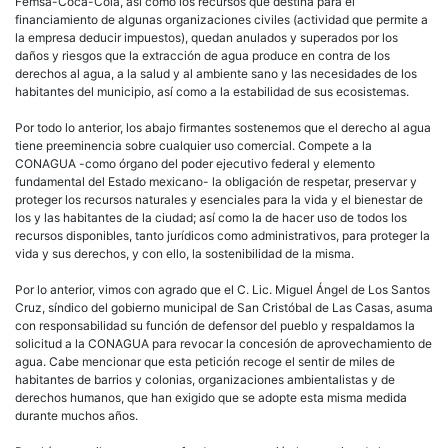
Femsa-Coca-Cola, así como los recursos que destina para el
financiamiento de algunas organizaciones civiles (actividad que permite a
la empresa deducir impuestos), quedan anulados y superados por los
daños y riesgos que la extracción de agua produce en contra de los
derechos al agua, a la salud y al ambiente sano y las necesidades de los
habitantes del municipio, así como a la estabilidad de sus ecosistemas.
Por todo lo anterior, los abajo firmantes sostenemos que el derecho al agua
tiene preeminencia sobre cualquier uso comercial. Compete a la
CONAGUA -como órgano del poder ejecutivo federal y elemento
fundamental del Estado mexicano- la obligación de respetar, preservar y
proteger los recursos naturales y esenciales para la vida y el bienestar de
los y las habitantes de la ciudad; así como la de hacer uso de todos los
recursos disponibles, tanto jurídicos como administrativos, para proteger la
vida y sus derechos, y con ello, la sostenibilidad de la misma.
Por lo anterior, vimos con agrado que el C. Lic. Miguel Ángel de Los Santos
Cruz, síndico del gobierno municipal de San Cristóbal de Las Casas, asuma
con responsabilidad su función de defensor del pueblo y respaldamos la
solicitud a la CONAGUA para revocar la concesión de aprovechamiento de
agua. Cabe mencionar que esta petición recoge el sentir de miles de
habitantes de barrios y colonias, organizaciones ambientalistas y de
derechos humanos, que han exigido que se adopte esta misma medida
durante muchos años.