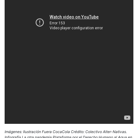
Imágenes: Ilustración Fuera CocaCola Crédito: Colectivo Alter-Nativas.
Infografía La otra pandemia Plataforma por el Derecho Humano al Agua en