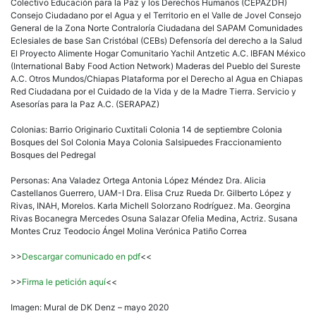
Colectivo Educación para la Paz y los Derechos Humanos (CEPAZDH)
Consejo Ciudadano por el Agua y el Territorio en el Valle de Jovel Consejo
General de la Zona Norte Contraloría Ciudadana del SAPAM Comunidades
Eclesiales de base San Cristóbal (CEBs) Defensoría del derecho a la Salud
El Proyecto Alimente Hogar Comunitario Yachil Antzetic A.C. IBFAN México
(International Baby Food Action Network) Maderas del Pueblo del Sureste
A.C. Otros Mundos/Chiapas Plataforma por el Derecho al Agua en Chiapas
Red Ciudadana por el Cuidado de la Vida y de la Madre Tierra. Servicio y
Asesorías para la Paz A.C. (SERAPAZ)
Colonias: Barrio Originario Cuxtitali Colonia 14 de septiembre Colonia
Bosques del Sol Colonia Maya Colonia Salsipuedes Fraccionamiento
Bosques del Pedregal
Personas: Ana Valadez Ortega Antonia López Méndez Dra. Alicia
Castellanos Guerrero, UAM-I Dra. Elisa Cruz Rueda Dr. Gilberto López y
Rivas, INAH, Morelos. Karla Michell Solorzano Rodríguez. Ma. Georgina
Rivas Bocanegra Mercedes Osuna Salazar Ofelia Medina, Actriz. Susana
Montes Cruz Teodocio Ángel Molina Verónica Patiño Correa
>>
Descargar comunicado en pdf
<<
>>
Firma le petición aquí
<<
Imagen: Mural de DK Denz – mayo 2020