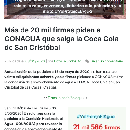
Más de 20 mil firmas piden a
CONAGUA que salga la Coca Cola
de San Cristóbal
en
Publicada el
08/05/2020
|
por
Otros Mundos AC
|
Dejar un comentario
Más
de
Actualización de la petición a 15 de mayo de 2020,
se han recabado
20
veinte mil quinientas ochenta y seis firmas
pidiendo a CONAGUA retirar
mil
la concesión de aprovechamiento de agua a FEMSA-Coca Cola en San
firm
Cristóbal de Las Casas, Chiapas.
pide
a
>>
Firma le petición aquí
<<
CO
que
San Cristóbal de Las Casas, Chi.
salg
8/05/2020| En solo
tres días
la
la
petición a la Comisión Nacional del
Coc
Agua (CONAGUA) para revocar la
Col
concesión de aprovechamiento de