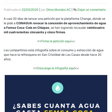
en
Publicada el
22/05/2020
|
por
Otros Mundos AC
|
Dejar un comentario
[Info
¿Sa
A casi 20 días de lanzar una petición por la plataforma Change, donde se
cuan
le pide a
CONAGUA revocar la concesión de aprovechamiento de agua
agu
a Femsa Coca-Cola en Chiapas
, se han logrando recaudar
veinticuatro
gast
mil cuatrocientas cincuenta y cinco firmas
.
Fem
Coc
>>
Firma le petición aquí
<<
Cola
en
Les compartimos esta infografía sobre el consumo y extracción de agua
San
que hace la refresquera en San Cristóbal de Las Casas desde hace 20
Cris
años.
>>
Descarga la infografía aqu
í<<