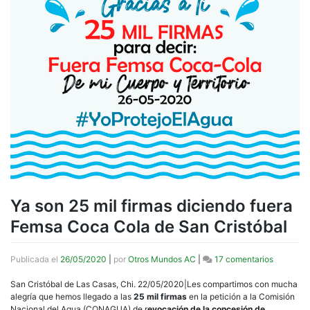
Ya son 25 mil firmas diciendo fuera
Femsa Coca Cola de San Cristóbal
en
Publicada el
26/05/2020
|
por
Otros Mundos AC
|
17 comentarios
Ya
son
San Cristóbal de Las Casas, Chi. 22/05/2020|Les compartimos con mucha
25
alegría que hemos llegado a las
25 mil firmas
en la petición a la Comisión
mil
Nacional del Agua (CONAGUA) de r
evocación de la concesión de