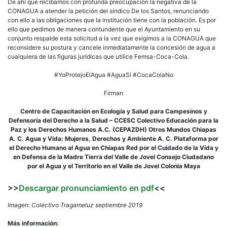
De ahí que recibamos con profunda preocupación la negativa de la
CONAGUA a atender la petición del síndico De los Santos, renunciando
con ello a las obligaciones que la institución tiene con la población. Es por
ello que pedimos de manera contundente que el Ayuntamiento en su
conjunto respalde esta solicitud a la vez que exigimos a la CONAGUA que
reconsidere su postura y cancele inmediatamente la concesión de agua a
cualquiera de las figuras jurídicas que utilice Femsa-Coca-Cola.
#YoProtejoElAgua #AguaSi #CocaColaNo
Firman
Centro de Capacitación en Ecología y Salud para Campesinos y
Defensoría del Derecho a la Salud – CCESC Colectivo Educación para la
Paz y los Derechos Humanos A.C. (CEPAZDH) Otros Mundos Chiapas
A. C. Agua y Vida: Mujeres, Derechos y Ambiente A. C. Plataforma por
el Derecho Humano al Agua en Chiapas Red por el Cuidado de la Vida y
en Defensa de la Madre Tierra del Valle de Jovel Consejo Ciudadano
por el Agua y el Territorio en el Valle de Jovel Colonia Maya
>>
Descargar pronunciamiento en pdf
<<
Imagen: Colectivo Tragameluz septiembre 2019
Más información: