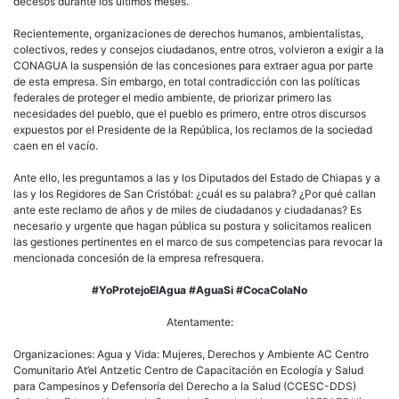
decesos durante los últimos meses.
Recientemente, organizaciones de derechos humanos, ambientalistas,
colectivos, redes y consejos ciudadanos, entre otros, volvieron a exigir a la
CONAGUA la suspensión de las concesiones para extraer agua por parte
de esta empresa. Sin embargo, en total contradicción con las políticas
federales de proteger el medio ambiente, de priorizar primero las
necesidades del pueblo, que el pueblo es primero, entre otros discursos
expuestos por el Presidente de la República, los reclamos de la sociedad
caen en el vacío.
Ante ello, les preguntamos a las y los Diputados del Estado de Chiapas y a
las y los Regidores de San Cristóbal: ¿cuál es su palabra? ¿Por qué callan
ante este reclamo de años y de miles de ciudadanos y ciudadanas? Es
necesario y urgente que hagan pública su postura y solicitamos realicen
las gestiones pertinentes en el marco de sus competencias para revocar la
mencionada concesión de la empresa refresquera.
#YoProtejoElAgua #AguaSi #CocaColaNo
Atentamente:
Organizaciones: Agua y Vida: Mujeres, Derechos y Ambiente AC Centro
Comunitario At’el Antzetic Centro de Capacitación en Ecología y Salud
para Campesinos y Defensoría del Derecho a la Salud (CCESC-DDS)