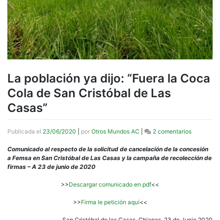
La población ya dijo: “Fuera la Coca
Cola de San Cristóbal de Las
Casas”
en
Publicada el
23/06/2020
|
por
Otros Mundos AC
|
2 comentarios
La
población
Comunicado al respecto de la solicitud de cancelación de la concesión
ya
a Femsa en San Cristóbal de Las Casas y la campaña de recolección de
dijo:
firmas – A 23 de junio de 2020
“Fuera
la
>>
Descargar comunicado en pdf
<<
Coca
Cola
>>
Firma le petición aquí
<<
de
San
San Cristóbal de las Casas, Chiapas, 23 de Junio 2020