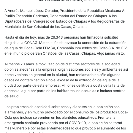
Cristóbal
de
A Andrés Manuel López Obrador, Presidente de la República Mexicana A
Las
Rutilio Escandón Cadenas, Gobernador del Estado de Chiapas. A los
Casas”
Diputados/as del Congreso del Estado de Chiapas A los Regidores/ras del
Municipio de San Cristóbal de las Casas, Chiapas.
Hasta el día de hoy, más de 26,343 personas han firmado la solicitud
dirigida a la CONAGUA con el fin de revocar la concesión de la extracción
de agua de Coca-Cola FEMSA, Compañía Inmuebles del Golfo S.A. de C.V.,
en el municipio de San Cristóbal de las Casas, Chiapas. Algo jamás visto.
Al menos 20 años la movilización de distintos sectores de la sociedad,
colonias aledañas a la empresa, organizaciones sociales y ambientales así
como vecinos en general en la ciudad, han reclamado no sólo algunos
casos de contaminación sino el exceso de la extracción de agua de la
ciudad por parte de esta empresa. Millones de litros a costa de la falta de
acceso al agua por parte de los habitantes, de escuelas e incluso centros
de salud.
Los problemas de obesidad, sobrepeso y diabetes en la población son
alarmantes, y en mucho provocado por el consumo de los productos Coca-
Cola que incluso se venden en los planteles educativos. Frente a la
emergencia sanitaria provocada por el COVID-19, la población se tornó
más vulnerable por estas enfermedades lo que provocó el aumento de los