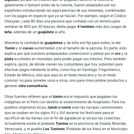
gobernante o tlatoani antes de la colonia, fueron adoptados por los
españoles introduciendo las equivalencias de sus monedas, combinadas
con los pagos en especie que ya se hacían. Por ejemplo, según el Códice
Otlazpan, cada 80 días una persona que contaba con un terreno para
sembrar de 800 por 20 brazas, debía pagar
4 tomines
más dos cargas de
leña
, además de un
guajolote
al año.
Mientras la cantidad de
guajolotes
y de leña era fija para todos, la del
Tomin
y el
cacao
aumentaban con el tamaño de la parcela. En parte, esto
explica por qué nuestros antepasados comenzaron a pelear por el
oro
y la
plata
acuñados en monedas: para poder pagar sus tributos. Pero también
explica, quizá, de dónde vienen las costumbres que hoy subsisten para
efectuar pagos mediante la leña, como hoy en Santiago Tinguistenco,
Estado de México; sólo que aquí es al modo mexicano y no al modo
colonial: no para someter unos a otros, sino para intercambiar productos y
generar
vida comunitaria.
Otras fuentes refieren que el
túmin
era el impuesto que pagaban los
indígenas en el Perú con destino al sostenimiento de hospitales. Para los
pueblos originarios Incas,
túmin o tumis
eran las navajas ceremoniales
que se usaban en los siglos XV y XVI durante los festivales para el
sacrificio de las llamas con el fin de agradecer al sol por las cosechas.
Actualmente existe el poblado
Tumina
en la provincia de Estado Miranda,
Venezuela, y el pueblo
Los Tumines
(Poblado de los Ates) en el Municipio