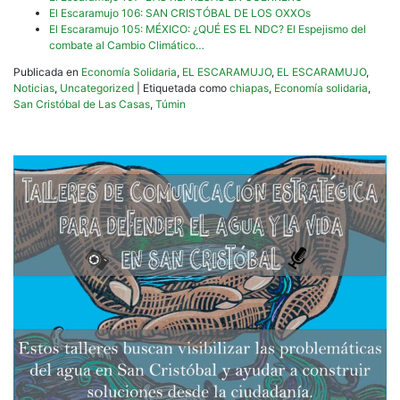
El Escaramujo 106: SAN CRISTÓBAL DE LOS OXXOs
El Escaramujo 105: MÉXICO: ¿QUÉ ES EL NDC? El Espejismo del
combate al Cambio Climático…
Publicada en
Economía Solidaria
,
EL ESCARAMUJO
,
EL ESCARAMUJO
,
Noticias
,
Uncategorized
|
Etiquetada como
chiapas
,
Economía solidaria
,
San Cristóbal de Las Casas
,
Túmin