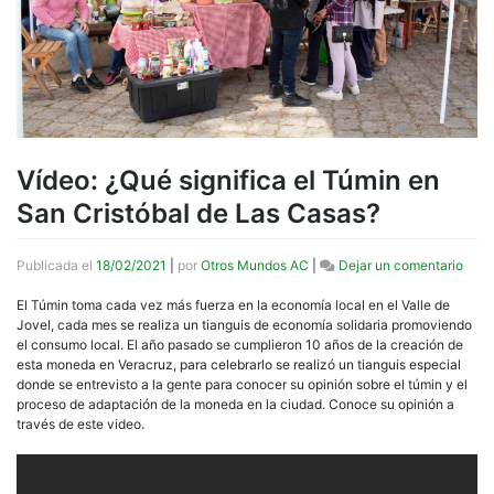
Vídeo: ¿Qué significa el Túmin en
San Cristóbal de Las Casas?
en
Publicada el
18/02/2021
|
por
Otros Mundos AC
|
Dejar un comentario
Víde
¿Qué
El Túmin toma cada vez más fuerza en la economía local en el Valle de
signi
Jovel, cada mes se realiza un tianguis de economía solidaria promoviendo
el
el consumo local. El año pasado se cumplieron 10 años de la creación de
Túmi
esta moneda en Veracruz, para celebrarlo se realizó un tianguis especial
en
donde se entrevisto a la gente para conocer su opinión sobre el túmin y el
San
proceso de adaptación de la moneda en la ciudad. Conoce su opinión a
Crist
través de este video.
de
Las
Casa