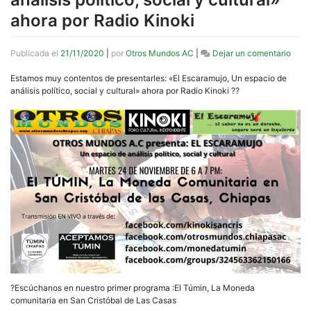
ahora por Radio Kinoki
en
Publicada el
21/11/2020
|
por
Otros Mundos AC
|
Dejar un comentario
«El
Esca
Estamos muy contentos de presentarles: «El Escaramujo, Un espacio de
Un
análisis político, social y cultural» ahora por Radio Kinoki ??
espa
de
análi
políti
socia
y
cultu
ahor
por
Radi
Kinok
?Escúchanos en nuestro primer programa :El Túmin, La Moneda
comunitaria en San Cristóbal de Las Casas