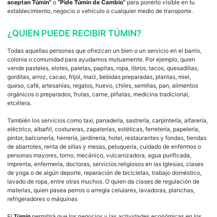
aceptan Túmin”
o
“Pide Túmin de Cambio”
para ponerlo visible en tu
establecimiento, negocio o vehículo o cualquier medio de transporte.
¿QUIEN PUEDE RECIBIR TÚMIN?
Todas aquellas personas que ofrezcan un bien o un servicio en el barrio,
colonia o comunidad para ayudarnos mutuamente. Por ejemplo, quien
vende pasteles, elotes, paletas, papitas, ropa, libros, tacos, quesadillas,
gorditas, arroz, cacao, frijol, maíz, bebidas preparadas, plantas, miel,
queso, café, artesanías, regalos, huevo, chiles, semillas, pan, alimentos
orgánicos o preparados, frutas, carne, piñatas, medicina tradicional,
etcétera.
También los servicios como taxi, panadería, sastrería, carpintería, alfarería,
eléctrico, albañil, costureras, zapaterías, estéticas, ferretería, papelería,
pintor, balconería, herrería, jardinería, hotel, restaurantes y fondas, tiendas
de abarrotes, renta de sillas y mesas, peluquería, cuidado de enfermos o
personas mayores, torno, mecánico, vulcanizadora, agua purificada,
imprenta, enfermería, doctoras, servicios religiosos en las Iglesias, clases
de yoga o de algún deporte, reparación de bicicletas, trabajo doméstico,
lavado de ropa, entre otras muchos. O quien da clases de regulación de
materias, quien pasea perros o arregla celulares, lavadoras, planchas,
refrigeradores o máquinas
El
Túmin
permitirá que los negocios y las actividades económicas en los