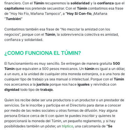
financiero. Con el
Túmin
recuperemos la
solidaridad
y la
confianza
que el
capitalismo
nos pretende secuestrar. Con el
Túmin
combatimos esa frase
de “Hoy No Fío, Mañana Tampoco”, a
“Hoy Sí Con-fio
, ¡Mañana
“
Tumbién
!”
Combatimos también esa frase de “No mezclar la amistad con los
negocios”, porque con el
Túmin
, la sobrevivencia colectiva es amistad,
confianza y solidaridad.
¿COMO FUNCIONA EL TÚMIN?
El funcionamiento es muy sencillo. Se entregan de manera gratuita
500
Túmin
que equivalen a 500 pesos mexicanos. Un
túmin
es igual a un dólar,
a un euro, a la unidad de cualquier otra moneda extranjera, o a una hora de
cualquier tipo de trabajo ya sea manual o intelectual. Porque con el
Túmin
nos acercamos a la
justicia
porque nos hace
iguales
y reivindica con
dignidad
todo tipo de
trabajo.
Quien los recibe debe ser una productora o un productor o un prestador de
servicios. Se le inscribe y participa en el Directorio para darse a conocer
por medio de las redes sociales u otras formas de difusión. Hay alguna
persona Enlace cerca de ti con quien te puedes inscribir y quienes te
proporcionará la moneda del Túmin, un pequeño reglamento, y si hay
posibilidades también un póster, un
tríptico
, una calcomanía de
“Se