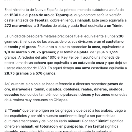
En el virreinato de Nueva España, la primera moneda autóctona acuñada
en
1536
fue el
peso de oro
de
Tepuzque
, cuyo nombre sería la versión
castellanizada de
Teputzli
, cobre en lengua
náhuatl
. Este peso equivalía a
272 maravedíes
, a
8 Reales
de plata, y cada
Real
equivalía a
un Túmin.
La unidad de peso para metales preciosos fue el equivalente a unos
230
gramos
. En el caso de las piezas de oro, sus divisores eran el
castellano
,
el
tomín
y el
grano
. En cuanto a la plata aparecían
la onza
, equivalente a
1/8
de
marco
o
28,75 gramos
; y el
tomín de plata
, de 1/384 o 0,559
gramos. Alrededor del año 1600 el Rey Felipe III acuñó una moneda de
cobre llamada
un ochavo
que equivalía a
un octavo de onza
y que dejó se
usarse alrededor de 1850. En aquel tiempo
una onza
castellana equivalía a
28.75 gramos
o a
576 granos.
Así, durante la colonia se hace referencia a diversas monedas:
pesos
de
oro, maravedíes, tomín, ducados, doblones, reales, dineros, sueldos,
escudos
(conocidos también como
patacas
),
doses y tostones
(monedas
de 4 reales) muy comunes en Chiapas.
El
“Tomin”
que tiene origen en los griegos y que pasó a los árabes, luego a
los españoles y por ahí a nuestro continente, llegó a ser parte de las
culturas americanas y del vocabulario
náhuatl
. Por eso
“Túmin”
significa
dinero en
náhuatl
, en
totonaco
y en
purépecha
. Y en
tzeltal
significa
algodón
, porque los tributos que se pagaban durante la colonia al