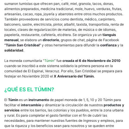
sumaron tumistas que ofrecen pan, café, miel, granola, tacos, donas,
alimentos preparados, medicina tradicional, mole, huevo, verduras, frutas,
artesanías, cacao, ropa, joyería y abarrotes entre otros muchos productos.
También proveedores de servicios como dentista, médico, carpintero,
balconero, sastre, electricista, pintor, albañil, taxista, transportista, renta de
locales, clases de regularización de materias, de música o de idiomas,
papelería, restaurante, cafetería, etcétera. Se organiza ya un
tianguis
mensual
, se elabora un
directorio
, grupos de chat, página de Facebook
“Túmin San Cristóbal”
y otras herramientas para difundir la
confianza
y la
solidaridad
.
La moneda comunitaria “
Túmin
” fue
creada el 6 de Noviembre de 2010
cuando se inscribió a este sistema solidario la primera persona en la
comunidad de El Espinal, Veracruz. Por ello, San Cristóbal se prepara para
festejar en Noviembre 2020 el
X Aniversario del Túmin.
¿QUÉ ES EL TÚMIN?
El
Túmin
es un
instrumento
de papel moneda de 1, 5, 10 y 20 Túmin para
facilitar el
intercambio
y dinamizar la circulación de nuestros
productos y
servicios
entre los barrios, las colonias y los pueblos, entre la zona urbana
y rural. Es para completar el gasto familiar con el fin de cubrir las
necesidades, para mantener nuestras fuentes de ingresos y empleos, para
que la riqueza y los beneficios sean para nosotros y se queden entre