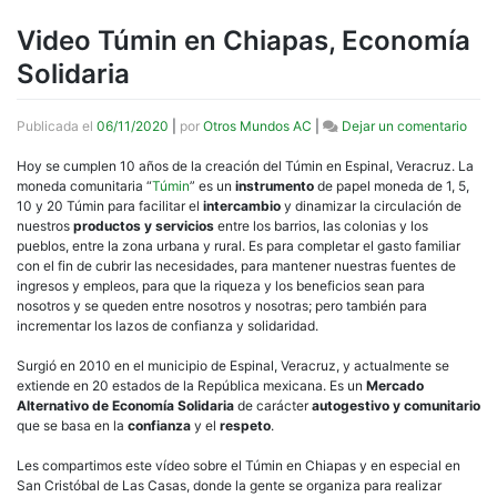
Video Túmin en Chiapas, Economía
Solidaria
en
Publicada el
06/11/2020
|
por
Otros Mundos AC
|
Dejar un comentario
Vide
Túmi
Hoy se cumplen 10 años de la creación del Túmin en Espinal, Veracruz. La
en
moneda comunitaria “
Túmin
” es un
instrumento
de papel moneda de 1, 5,
Chia
10 y 20 Túmin para facilitar el
intercambio
y dinamizar la circulación de
Econ
nuestros
productos y servicios
entre los barrios, las colonias y los
Solid
pueblos, entre la zona urbana y rural. Es para completar el gasto familiar
con el fin de cubrir las necesidades, para mantener nuestras fuentes de
ingresos y empleos, para que la riqueza y los beneficios sean para
nosotros y se queden entre nosotros y nosotras; pero también para
incrementar los lazos de confianza y solidaridad.
Surgió en 2010 en el municipio de Espinal, Veracruz, y actualmente se
extiende en 20 estados de la República mexicana. Es un
Mercado
Alternativo de Economía Solidaria
de carácter
autogestivo y comunitario
que se basa en la
confianza
y el
respeto
.
Les compartimos este vídeo sobre el Túmin en Chiapas y en especial en
San Cristóbal de Las Casas, donde la gente se organiza para realizar