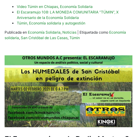
Video Túmin en Chiapas, Economía Solidaria
El Escaramujo 108: LA MONEDA COMUNITARIA “TÚMIN”, X
Aniversario de la Economía Solidaria
Túmin, Economía solidaria y autogestión
Publicada en
Economía Solidaria
,
Noticias
|
Etiquetada como
Economía
solidaria
,
San Cristóbal de Las Casas
,
Túmin