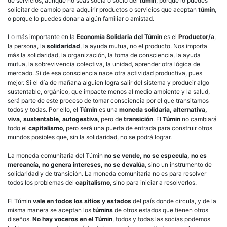
de servicios, aunque no seas socia o socio del
túmin
, porque lo puedes
solicitar de cambio para adquirir productos o servicios que aceptan
túmin
,
o porque lo puedes donar a algún familiar o amistad.
Lo más importante en la
Economía Solidaria del Túmin
es el
Productor/a
,
la persona, la
solidaridad
, la ayuda mutua, no el producto. Nos importa
más la solidaridad, la organización, la toma de consciencia, la ayuda
mutua, la sobrevivencia colectiva, la unidad, aprender otra lógica de
mercado. Si de esa consciencia nace otra actividad productiva, pues
mejor. Si el día de mañana alguien logra salir del sistema y producir algo
sustentable, orgánico, que impacte menos al medio ambiente y la salud,
será parte de este proceso de tomar consciencia por el que transitamos
todos y todas. Por ello, el
Túmin
es una
moneda solidaria, alternativa,
viva, sustentable,
autogestiva
, pero de
transición
. El
Túmin
no cambiará
todo el
capitalismo
, pero será una puerta de entrada para construir otros
mundos posibles que, sin la solidaridad, no se podrá lograr.
La moneda comunitaria del Túmin
no se vende, no se especula, no es
mercancía, no genera intereses, no se devalúa
, sino un instrumento de
solidaridad y de transición. La moneda comunitaria no es para resolver
todos los problemas del
capitalismo
, sino para iniciar a resolverlos.
El Túmin
vale en todos los sitios y estados
del país donde circula, y de la
misma manera se aceptan los
túmins
de otros estados que tienen otros
diseños.
No hay voceros en el Túmin
, todos y todas las socias podemos