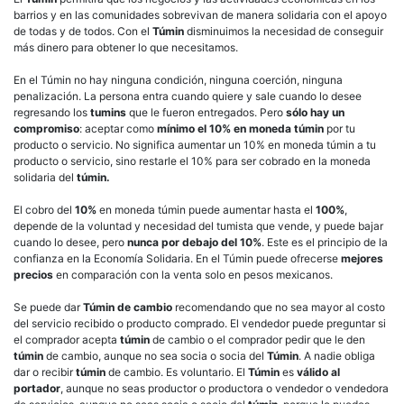
barrios y en las comunidades sobrevivan de manera solidaria con el apoyo
de todas y de todos. Con el
Túmin
disminuimos la necesidad de conseguir
más dinero para obtener lo que necesitamos.
En el Túmin no hay ninguna condición, ninguna coerción, ninguna
penalización. La persona entra cuando quiere y sale cuando lo desee
regresando los
tumins
que le fueron entregados. Pero
sólo hay un
compromiso
: aceptar como
mínimo el 10% en moneda túmin
por tu
producto o servicio. No significa aumentar un 10% en moneda túmin a tu
producto o servicio, sino restarle el 10% para ser cobrado en la moneda
solidaria del
túmin.
El cobro del
10%
en moneda túmin puede aumentar hasta el
100%
,
depende de la voluntad y necesidad del tumista que vende, y puede bajar
cuando lo desee, pero
nunca por debajo del 10%
. Este es el principio de la
confianza en la Economía Solidaria. En el Túmin puede ofrecerse
mejores
precios
en comparación con la venta solo en pesos mexicanos.
Se puede dar
Túmin de cambio
recomendando que no sea mayor al costo
del servicio recibido o producto comprado. El vendedor puede preguntar si
el comprador acepta
túmin
de cambio o el comprador pedir que le den
túmin
de cambio, aunque no sea socia o socia del
Túmin
. A nadie obliga
dar o recibir
túmin
de cambio. Es voluntario. El
Túmin
es
válido al
portador
, aunque no seas productor o productora o vendedor o vendedora