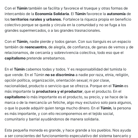
Con el
Túmin
también se facilita y favorece el trueque y otras formas de
intercambio de la
Economía Solidaria
. El
Túmin
favorece la
autonomía
de
los
territorios rurales y urbanos.
Fortalece la riqueza propia en beneficio
colectivo porque se queda y circula en la comunidad y no se fuga a los
grandes supermercados, o a las grandes trasnacionales.
Con el
Túmin,
nadie pierde y todos ganan. Con sus tianguis es un espacio
también de
reencuentro
, de alegría, de confianza, de ganas de vernos y de
relacionarnos, de cercanía y sobrevivencia colectiva, todo eso que el
capitalismo
pretende arrebatarnos.
En el
Túmin
cabemos todas y todos. Y es responsabilidad del tumista lo
que vende. En el Túmin
no se discrimina
a nadie por raza, etnia, religión,
opción política, organización, orientación sexual; ni por clase,
nacionalidad, producto o servicio que se ofrezca. Porque en el
Túmin
es
más importante la
productora y el productor
, que el producto. En el
capitalismo
lo más importante es el producto, su precio, y se hace de la
marca o de la mercancía un fetiche, algo muy exclusivo solo para algunos,
o que lo puede adquirir quien tenga mucho dinero. En el
Túmin
, la persona
es más importante, y con ello recomponernos en el tejido social,
comunitario y barrial ayudándonos de manera solidaria.
Esta pequeña moneda es grande, y hace grande a los pueblos. Nos ayuda
a ser conscientes del funcionamiento especulativo del sistema bancario y