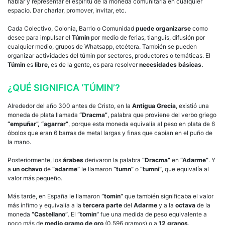
hablar y representar el espíritu de la moneda comunitaria en cualquier
espacio. Dar charlar, promover, invitar, etc.
Cada Colectivo, Colonia, Barrio o Comunidad
puede organizarse
como
desee para impulsar el
Túmin
por medio de ferias, tianguis, difusión por
cualquier medio, grupos de Whatsapp, etcétera. También se pueden
organizar actividades del túmin por sectores, productores o temáticas. El
Túmin
es
libre
, es de la gente, es para resolver
necesidades básicas.
¿QUÉ SIGNIFICA ‘TÚMIN’?
Alrededor del año 300 antes de Cristo, en la
Antigua Grecia
, existió una
moneda de plata llamada
“Dracma”
, palabra que proviene del verbo griego
“empuñar”, “agarrar”
, porque esta moneda equivalía al peso en plata de 6
óbolos que eran 6 barras de metal largas y finas que cabían en el puño de
la mano.
Posteriormente, los
árabes
derivaron la palabra
“Dracma”
en
“Adarme”
. Y
a
un ochavo
de
“adarme”
le llamaron
“tumn”
o
“tumni”
, que equivalía al
valor más pequeño.
Más tarde, en España le llamaron
“tomin”
que también significaba el valor
más ínfimo y equivalía a la
tercera parte
del
Adarme
y a la
octava
de la
moneda
“Castellano”
. El
“tomin”
fue una medida de peso equivalente a
poco más de
medio gramo de oro
(0.596 gramos) o a
12 granos
.