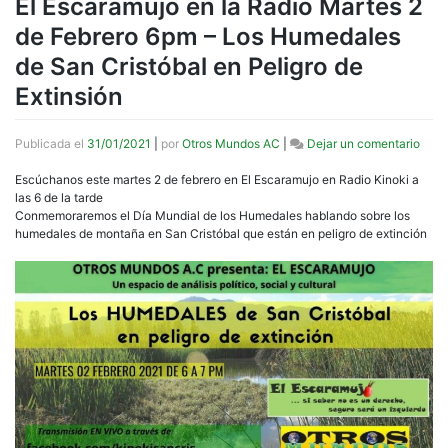
El Escaramujo en la Radio Martes 2
de Febrero 6pm – Los Humedales
de San Cristóbal en Peligro de
Extinsión
en
Publicada el
31/01/2021
|
por
Otros Mundos AC
|
Dejar un comentario
El
Esca
Escúchanos este martes 2 de febrero en El Escaramujo en Radio Kinoki a
en
las 6 de la tarde
la
Conmemoraremos el Día Mundial de los Humedales hablando sobre los
Radi
humedales de montaña en San Cristóbal que están en peligro de extinción
Mart
2
de
Febr
6pm
–
Los
Hume
de
San
Crist