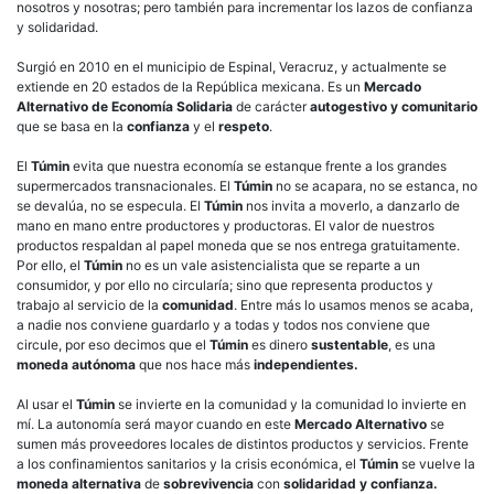
nosotros y nosotras; pero también para incrementar los lazos de confianza
y solidaridad.
Surgió en 2010 en el municipio de Espinal, Veracruz, y actualmente se
extiende en 20 estados de la República mexicana. Es un
Mercado
Alternativo de Economía Solidaria
de carácter
autogestivo y comunitario
que se basa en la
confianza
y el
respeto
.
El
Túmin
evita que nuestra economía se estanque frente a los grandes
supermercados transnacionales. El
Túmin
no se acapara, no se estanca, no
se devalúa, no se especula. El
Túmin
nos invita a moverlo, a danzarlo de
mano en mano entre productores y productoras. El valor de nuestros
productos respaldan al papel moneda que se nos entrega gratuitamente.
Por ello, el
Túmin
no es un vale asistencialista que se reparte a un
consumidor, y por ello no circularía; sino que representa productos y
trabajo al servicio de la
comunidad
. Entre más lo usamos menos se acaba,
a nadie nos conviene guardarlo y a todas y todos nos conviene que
circule, por eso decimos que el
Túmin
es dinero
sustentable
, es una
moneda autónoma
que nos hace más
independientes.
Al usar el
Túmin
se invierte en la comunidad y la comunidad lo invierte en
mí. La autonomía será mayor cuando en este
Mercado Alternativo
se
sumen más proveedores locales de distintos productos y servicios. Frente
a los confinamientos sanitarios y la crisis económica, el
Túmin
se vuelve la
moneda alternativa
de
sobrevivencia
con
solidaridad y confianza.