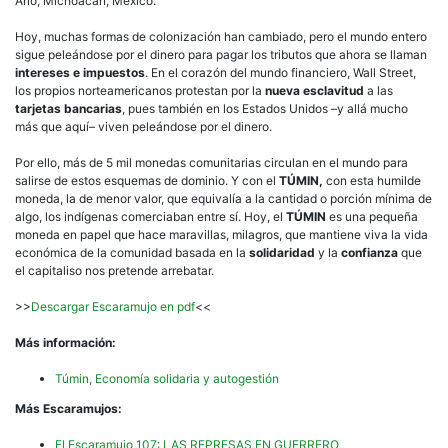
Ario, Michoacán, México.
Hoy, muchas formas de colonización han cambiado, pero el mundo entero
sigue peleándose por el dinero para pagar los tributos que ahora se llaman
intereses e impuestos
. En el corazón del mundo financiero, Wall Street,
los propios norteamericanos protestan por la
nueva esclavitud
a las
tarjetas bancarias
, pues también en los Estados Unidos –y allá mucho
más que aquí– viven peleándose por el dinero.
Por ello, más de 5 mil monedas comunitarias circulan en el mundo para
salirse de estos esquemas de dominio. Y con el
TÚMIN,
con esta humilde
moneda, la de menor valor, que equivalía a la cantidad o porción mínima de
algo, los indígenas comerciaban entre sí. Hoy, el
TÚMIN
es una pequeña
moneda en papel que hace maravillas, milagros, que mantiene viva la vida
económica de la comunidad basada en la
solidaridad
y la
confianza
que
el capitaliso nos pretende arrebatar.
>>
Descargar Escaramujo en pdf
<<
Más información:
Túmin, Economía solidaria y autogestión
Más Escaramujos:
El Escaramujo 107: LAS REPRESAS EN GUERRERO