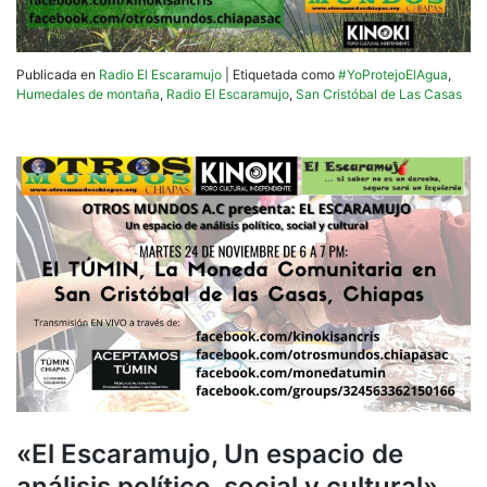
en
Pelig
de
Extin
Publicada en
Radio El Escaramujo
|
Etiquetada como
#YoProtejoElAgua
,
Humedales de montaña
,
Radio El Escaramujo
,
San Cristóbal de Las Casas
«El Escaramujo, Un espacio de
análisis político, social y cultural»