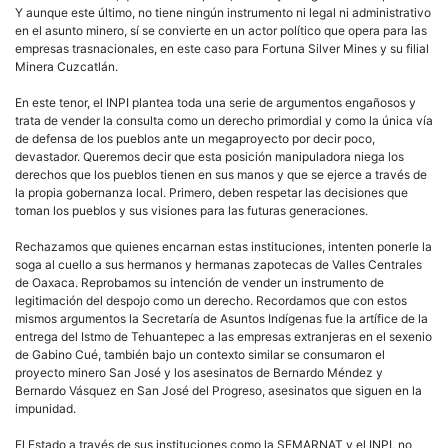
Y aunque este último, no tiene ningún instrumento ni legal ni administrativo
en el asunto minero, sí se convierte en un actor político que opera para las
empresas trasnacionales, en este caso para Fortuna Silver Mines y su filial
Minera Cuzcatlán.
En este tenor, el INPI plantea toda una serie de argumentos engañosos y
trata de vender la consulta como un derecho primordial y como la única vía
de defensa de los pueblos ante un megaproyecto por decir poco,
devastador. Queremos decir que esta posición manipuladora niega los
derechos que los pueblos tienen en sus manos y que se ejerce a través de
la propia gobernanza local. Primero, deben respetar las decisiones que
toman los pueblos y sus visiones para las futuras generaciones.
Rechazamos que quienes encarnan estas instituciones, intenten ponerle la
soga al cuello a sus hermanos y hermanas zapotecas de Valles Centrales
de Oaxaca. Reprobamos su intención de vender un instrumento de
legitimación del despojo como un derecho. Recordamos que con estos
mismos argumentos la Secretaría de Asuntos Indígenas fue la artífice de la
entrega del Istmo de Tehuantepec a las empresas extranjeras en el sexenio
de Gabino Cué, también bajo un contexto similar se consumaron el
proyecto minero San José y los asesinatos de Bernardo Méndez y
Bernardo Vásquez en San José del Progreso, asesinatos que siguen en la
impunidad.
El Estado a través de sus instituciones como la SEMARNAT y el INPI, no