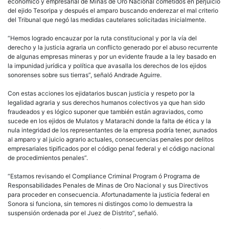
económico y empresarial de Minas de Oro Nacional cometidos en perjuicio
del ejido Tesoripa y después el amparo buscando enderezar el mal criterio
del Tribunal que negó las medidas cautelares solicitadas inicialmente.
“Hemos logrado encauzar por la ruta constitucional y por la vía del
derecho y la justicia agraria un conflicto generado por el abuso recurrente
de algunas empresas mineras y por un evidente fraude a la ley basado en
la impunidad jurídica y política que avasalla los derechos de los ejidos
sonorenses sobre sus tierras”, señaló Andrade Aguirre.
Con estas acciones los ejidatarios buscan justicia y respeto por la
legalidad agraria y sus derechos humanos colectivos ya que han sido
fraudeados y es lógico suponer que también están agraviados, como
sucede en los ejidos de Mulatos y Matarachi donde la falta de ética y la
nula integridad de los representantes de la empresa podría tener, aunados
al amparo y al juicio agrario actuales, consecuencias penales por delitos
empresariales tipificados por el código penal federal y el código nacional
de procedimientos penales”.
“Estamos revisando el Compliance Criminal Program ó Programa de
Responsabilidades Penales de Minas de Oro Nacional y sus Directivos
para proceder en consecuencia. Afortunadamente la justicia federal en
Sonora si funciona, sin temores ni distingos como lo demuestra la
suspensión ordenada por el Juez de Distrito”, señaló.