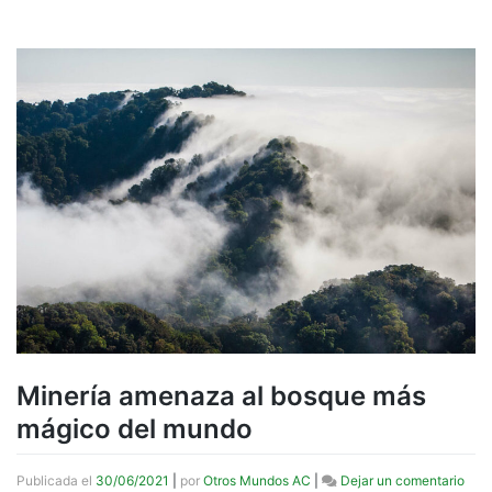
Minería amenaza al bosque más
mágico del mundo
en
Publicada el
30/06/2021
|
por
Otros Mundos AC
|
Dejar un comentario