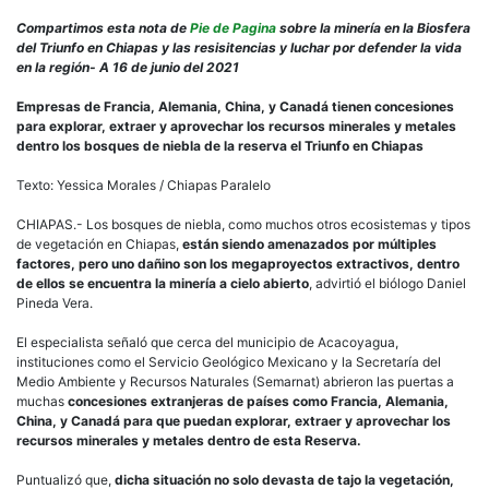
Mine
ame
Compartimos esta nota de
Pie de Pagina
sobre la minería en la Biosfera
al
del Triunfo en Chiapas y las resisitencias y luchar por defender la vida
bos
en la región- A 16 de junio del 2021
más
mág
Empresas de Francia, Alemania, China, y Canadá tienen concesiones
del
para explorar, extraer y aprovechar los recursos minerales y metales
mun
dentro los bosques de niebla de la reserva el Triunfo en Chiapas
Texto: Yessica Morales / Chiapas Paralelo
CHIAPAS.- Los bosques de niebla, como muchos otros ecosistemas y tipos
de vegetación en Chiapas,
están siendo amenazados por múltiples
factores, pero uno dañino son los megaproyectos extractivos, dentro
de ellos se encuentra la minería a cielo abierto
, advirtió el biólogo Daniel
Pineda Vera.
El especialista señaló que cerca del municipio de Acacoyagua,
instituciones como el Servicio Geológico Mexicano y la Secretaría del
Medio Ambiente y Recursos Naturales (Semarnat) abrieron las puertas a
muchas
concesiones extranjeras de países como Francia, Alemania,
China, y Canadá para que puedan explorar, extraer y aprovechar los
recursos minerales y metales dentro de esta Reserva.
Puntualizó que,
dicha situación no solo devasta de tajo la vegetación,