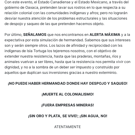
Con este evento, el Estado Canadiense y el Estado Mexicano, a través del
gobierno de Oaxaca, pretenden lavar sus rostros en lo que respecta a su
relación colonial con las comunidades indígenas y afros; pero no lograrán
desviar nuestra atención de los problemas estructurales y las situaciones
de despojo y saqueo de las que pretenden hacernos objeto.
Por último,
SEÑALAMOS
que nos encontramos en
ALERTA MÁXIMA
y a la
expectativa por esta simulación de hermandad. Sabemos que sus intereses
son y serán siempre otros. Los lazos de afinidad y reciprocidad con lxs
indígenas de Isla Tortuga los tejeremos nosotrxs, con el objetivo de
extender nuestra resistencia, hasta que las praderas, montañas, ríos y
animales vuelvan a ser libres, hasta que la resistencia nos permita vivir con
dignidad, y no a la sombra de un deber
ser
impuesto y construido por
aquellos que duplican sus inversiones gracias a nuestro exterminio.
¡NO PUEDE HABER HERMANDAD DONDE HAY DESPOJO Y SAQUEO!
¡MUERTE AL COLONIALISMO!
¡FUERA EMPRESAS MINERAS!
¡SIN ORO Y PLATA, SE VIVE!; ¡SIN AGUA, NO!
ATENTAMENTE