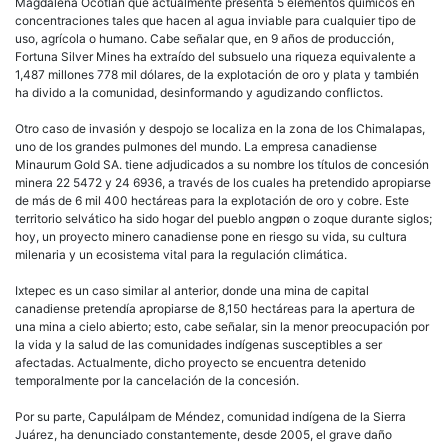
Magdalena Ocotlán que actualmente presenta 5 elementos químicos en
concentraciones tales que hacen al agua inviable para cualquier tipo de
uso, agrícola o humano. Cabe señalar que, en 9 años de producción,
Fortuna Silver Mines ha extraído del subsuelo una riqueza equivalente a
1,487 millones 778 mil dólares, de la explotación de oro y plata y también
ha divido a la comunidad, desinformando y agudizando conflictos.
Otro caso de invasión y despojo se localiza en la zona de los Chimalapas,
uno de los grandes pulmones del mundo. La empresa canadiense
Minaurum Gold SA. tiene adjudicados a su nombre los títulos de concesión
minera 22 5472 y 24 6936, a través de los cuales ha pretendido apropiarse
de más de 6 mil 400 hectáreas para la explotación de oro y cobre. Este
territorio selvático ha sido hogar del pueblo angpøn o zoque durante siglos;
hoy, un proyecto minero canadiense pone en riesgo su vida, su cultura
milenaria y un ecosistema vital para la regulación climática.
Ixtepec es un caso similar al anterior, donde una mina de capital
canadiense pretendía apropiarse de 8,150 hectáreas para la apertura de
una mina a cielo abierto; esto, cabe señalar, sin la menor preocupación por
la vida y la salud de las comunidades indígenas susceptibles a ser
afectadas. Actualmente, dicho proyecto se encuentra detenido
temporalmente por la cancelación de la concesión.
Por su parte, Capulálpam de Méndez, comunidad indígena de la Sierra
Juárez, ha denunciado constantemente, desde 2005, el grave daño