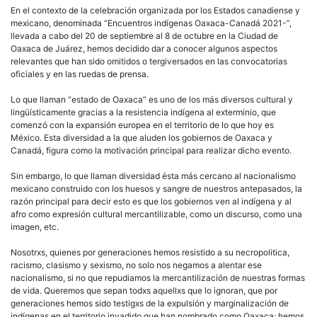
contr
En el contexto de la celebración organizada por los Estados canadiense y
de
mexicano, denominada “Encuentros indígenas Oaxaca-Canadá 2021-”,
los
llevada a cabo del 20 de septiembre al 8 de octubre en la Ciudad de
“Encu
Oaxaca de Juárez, hemos decidido dar a conocer algunos aspectos
Indíg
relevantes que han sido omitidos o tergiversados en las convocatorias
Cana
oficiales y en las ruedas de prensa.
Oaxa
2021
Lo que llaman “estado de Oaxaca” es uno de los más diversos cultural y
lingüísticamente gracias a la resistencia indígena al exterminio, que
comenzó con la expansión europea en el territorio de lo que hoy es
México. Esta diversidad a la que aluden los gobiernos de Oaxaca y
Canadá, figura como la motivación principal para realizar dicho evento.
Sin embargo, lo que llaman diversidad ésta más cercano al nacionalismo
mexicano construido con los huesos y sangre de nuestros antepasados, la
razón principal para decir esto es que los gobiernos ven al indígena y al
afro como expresión cultural mercantilizable, como un discurso, como una
imagen, etc.
Nosotrxs, quienes por generaciones hemos resistido a su necropolitica,
racismo, clasismo y sexismo, no solo nos negamos a alentar ese
nacionalismo, si no que repudiamos la mercantilización de nuestras formas
de vida. Queremos que sepan todxs aquellxs que lo ignoran, que por
generaciones hemos sido testigxs de la expulsión y marginalización de
indígenas en el territorio invadido que han nombrado como Oaxaca; hemos