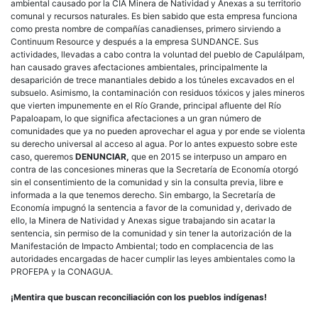
ambiental causado por la CIA Minera de Natividad y Anexas a su territorio
comunal y recursos naturales. Es bien sabido que esta empresa funciona
como presta nombre de compañías canadienses, primero sirviendo a
Continuum Resource y después a la empresa SUNDANCE. Sus
actividades, llevadas a cabo contra la voluntad del pueblo de Capulálpam,
han causado graves afectaciones ambientales, principalmente la
desaparición de trece manantiales debido a los túneles excavados en el
subsuelo. Asimismo, la contaminación con residuos tóxicos y jales mineros
que vierten impunemente en el Río Grande, principal afluente del Río
Papaloapam, lo que significa afectaciones a un gran número de
comunidades que ya no pueden aprovechar el agua y por ende se violenta
su derecho universal al acceso al agua. Por lo antes expuesto sobre este
caso, queremos
DENUNCIAR,
que en 2015 se interpuso un amparo en
contra de las concesiones mineras que la Secretaría de Economía otorgó
sin el consentimiento de la comunidad y sin la consulta previa, libre e
informada a la que tenemos derecho. Sin embargo, la Secretaría de
Economía impugnó la sentencia a favor de la comunidad y, derivado de
ello, la Minera de Natividad y Anexas sigue trabajando sin acatar la
sentencia, sin permiso de la comunidad y sin tener la autorización de la
Manifestación de Impacto Ambiental; todo en complacencia de las
autoridades encargadas de hacer cumplir las leyes ambientales como la
PROFEPA y la CONAGUA.
¡Mentira que buscan reconciliación con los pueblos indígenas!