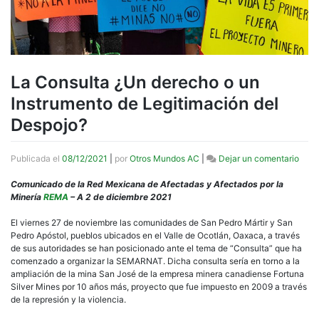
La Consulta ¿Un derecho o un
Instrumento de Legitimación del
Despojo?
en
Publicada el
08/12/2021
|
por
Otros Mundos AC
|
Dejar un comentario
La
Cons
Comunicado de la Red Mexicana de Afectadas y Afectados por la
¿Un
Minería
REMA
– A 2 de diciembre 2021
dere
o
El viernes 27 de noviembre las comunidades de San Pedro Mártir y San
un
Pedro Apóstol, pueblos ubicados en el Valle de Ocotlán, Oaxaca, a través
Inst
de sus autoridades se han posicionado ante el tema de “Consulta” que ha
de
comenzado a organizar la SEMARNAT. Dicha consulta sería en torno a la
Legi
ampliación de la mina San José de la empresa minera canadiense Fortuna
del
Silver Mines por 10 años más, proyecto que fue impuesto en 2009 a través
Desp
de la represión y la violencia.