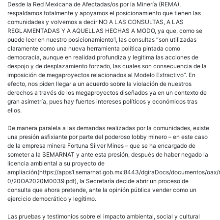
Desde la Red Mexicana de Afectadas/os por la Minería (REMA),
respaldamos totalmente y apoyamos el posicionamiento que tienen las
comunidades y volvemos a decir NO A LAS CONSULTAS, A LAS
REGLAMENTADAS Y A AQUELLAS HECHAS A MODO, ya que, como se
puede leer en nuestro posicionamiento1, las consultas “son utilizadas
claramente como una nueva herramienta política pintada como
democracia, aunque en realidad profundiza y legitima las acciones de
despojo y de desplazamiento forzado, las cuales son consecuencia de la
imposición de megaproyectos relacionados al Modelo Extractivo”. En
efecto, nos piden llegar a un acuerdo sobre la violación de nuestros
derechos a través de los megaproyectos diseñados ya en un contexto de
gran asimetría, pues hay fuertes intereses políticos y económicos tras
ellos.
De manera paralela a las demandas realizadas por la comunidades, existe
una presión asfixiante por parte del poderoso lobby minero – en este caso
de la empresa minera Fortuna Silver Mines – que se ha encargado de
someter a la SEMARNAT y ante esta presión, después de haber negado la
licencia ambiental a su proyecto de
ampliación(https://apps1.semarnat.gob.mx:8443/dgiraDocs/documentos/oax/r
0/20OA2020M0039.pdf), la Secretaría decide abrir un proceso de
consulta que ahora pretende, ante la opinión pública vender como un
ejercicio democrático y legítimo.
Las pruebas y testimonios sobre el impacto ambiental, social y cultural