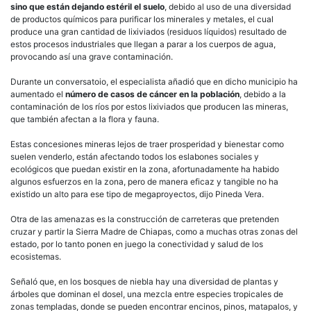
sino que están dejando estéril el suelo
, debido al uso de una diversidad
de productos químicos para purificar los minerales y metales, el cual
produce una gran cantidad de lixiviados (residuos líquidos) resultado de
estos procesos industriales que llegan a parar a los cuerpos de agua,
provocando así una grave contaminación.
Durante un conversatoio, el especialista añadió que en dicho municipio ha
aumentado el
número de casos de cáncer en la población
, debido a la
contaminación de los ríos por estos lixiviados que producen las mineras,
que también afectan a la flora y fauna.
Estas concesiones mineras lejos de traer prosperidad y bienestar como
suelen venderlo, están afectando todos los eslabones sociales y
ecológicos que puedan existir en la zona, afortunadamente ha habido
algunos esfuerzos en la zona, pero de manera eficaz y tangible no ha
existido un alto para ese tipo de megaproyectos, dijo Pineda Vera.
Otra de las amenazas es la construcción de carreteras que pretenden
cruzar y partir la Sierra Madre de Chiapas, como a muchas otras zonas del
estado, por lo tanto ponen en juego la conectividad y salud de los
ecosistemas.
Señaló que, en los bosques de niebla hay una diversidad de plantas y
árboles que dominan el dosel, una mezcla entre especies tropicales de
zonas templadas, donde se pueden encontrar encinos, pinos, matapalos, y