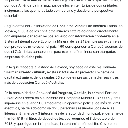
Empresas Canadienses tienen desplegados cientos de proyectos mineros
por toda América Latina; muchos de ellos en territorios de comunidades
indígenas, a las que ha tratado con racismo y desde una perspectiva
colonialista.
Según datos del Observatorio de Conflictos Mineros de América Latina, en
México, el 50% de los conflictos mineros está relacionado directamente
con empresas canadienses; de acuerdo con información contenida en el
Sistema Integral sobre Economía Minera, de las 242 empresas extranjeras
con proyectos mineros en el país, 160 corresponden a Canadá; además de
que el 74% de las concesiones para exploración minera son otorgadas a
empresas de dicho país.
En lo que respecta al estado de Oaxaca, hoy sede de este mal llamado
“Hermanamiento cultural”, existe un total de 47 proyectos mineros de
capital extranjero, de los cuales 33 son de empresas canadienses y tres
más de asociación Canadá-Australia.
En la comunidad de San José del Progreso, Ocotlán, la criminal Fortuna
Silver Mines opera bajo el nombre de Compañía Minera Cuzcatlán y, tras
imponerse en el año 2009 mediante un operativo policial de más de 2 mil
efectivos, ha dejado como saldo: 5 personas asesinadas, dos de ellas
líderes antimineros y 3 integrantes de la autoridad municipal; el derrame de
1 millón 516 mil litros de desechos tóxicos, ocurrido el 8 de octubre de
2018, y que sigue en la impunidad; la contaminación del Río Coyote en