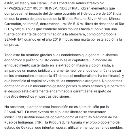
están, existen y son claras. En el Expediente Administrativo No.
PFPA/262/2C.27.1/0031-18 INSP. INDUSTRIAL, obran elementos que
comprueban el impacto del derrame ocurrido el 8 de octubre de 2018, día
en que la presa de jales secos de la filial de Fortuna Silver Mines, Minera
Cuzcatlán, se rompió, derramando 1 millón 516 mil litros de desechos al Río
El Coyote; sus silos que contiene rocas molidas hasta el polvo son una
fuente constante de contaminación a la atmósfera, como comprobó la
SEMARNAT cuando en el año 2019 impuso una multa por esta acción a la
empresa.
Todo esto ha ocurrido gracias a las condiciones que genera un sistema
económico y político injusto como lo es el capitalista, un modelo de
enriquecimiento sustentado en la extracción masiva y colonialista, al
amparo de un marco jurídico claramente neoliberal que continúa (a pesar
de los pronunciamientos de la 4T de que el neoliberalismo ha terminado); y
que beneficia al capital privado de las empresas extranjeras. No podemos
confiar en que un mecanismo gestado por los mismos actores que permiten
el despojo esté ciertamente encaminado a garantizar el respeto de
nuestros derechos y nuestras decisiones.
No obstante, lo anterior, esta imposición no es ejercida sólo por la
SEMARNAT. En este evento de supuesta libertad se encuentran
inmiscuidas instituciones de gobierno como el Instituto Nacional de los
Pueblos Indígenas (INPI), la Procuraduría Agraria y el propio gobierno del
estado de Oaxaca, que intentan operar, utilizar y mangonear a los pueblos.