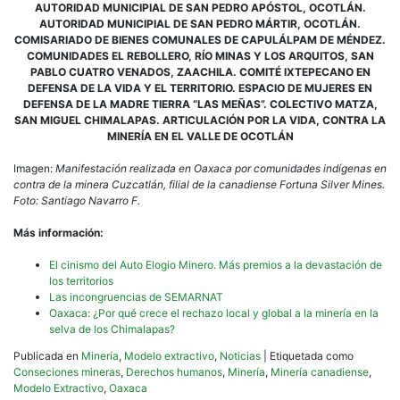
AUTORIDAD MUNICIPIAL DE SAN PEDRO APÓSTOL, OCOTLÁN.
AUTORIDAD MUNICIPIAL DE SAN PEDRO MÁRTIR, OCOTLÁN.
COMISARIADO DE BIENES COMUNALES DE CAPULÁLPAM DE MÉNDEZ.
COMUNIDADES EL REBOLLERO, RÍO MINAS Y LOS ARQUITOS, SAN
PABLO CUATRO VENADOS, ZAACHILA. COMITÉ IXTEPECANO EN
DEFENSA DE LA VIDA Y EL TERRITORIO. ESPACIO DE MUJERES EN
DEFENSA DE LA MADRE TIERRA “LAS MEÑAS”. COLECTIVO MATZA,
SAN MIGUEL CHIMALAPAS. ARTICULACIÓN POR LA VIDA, CONTRA LA
MINERÍA EN EL VALLE DE OCOTLÁN
Imagen:
Manifestación realizada en Oaxaca por comunidades indígenas en
contra de la minera Cuzcatlán, filial de la canadiense Fortuna Silver Mines.
Foto: Santiago Navarro F.
Más información:
El cinismo del Auto Elogio Minero. Más premios a la devastación de
los territorios
Las incongruencias de SEMARNAT
Oaxaca: ¿Por qué crece el rechazo local y global a la minería en la
selva de los Chimalapas?
Publicada en
Minería
,
Modelo extractivo
,
Noticias
|
Etiquetada como
Conseciones mineras
,
Derechos humanos
,
Minería
,
Minería canadiense
,
Modelo Extractivo
,
Oaxaca