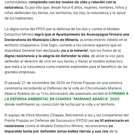
de
comunidades,
rompiendo con los modos de vida y relación con la
mine
naturaleza
. Es por ello que, desde hace 6 años, mujeres, hombres, niños y
niñas defienden las tierras, los territorios, los ríos, la naturaleza y la salud
de los habitantes.
La digna lucha del FPDS por la defensa de los ríos y contra el Modelo
Extractivo Minero
logró que el Ayuntamiento de Acacoyagua firmara una
Declaratoria de Municipio Libre de Minería
, acontecimiento inédito en el
territorio chiapaneco. Este logro, sumado a los núcleos agrarios que en
Asamblea General han declarado
¡no a la minería!
, son los frutos de la
digna resistencia y la alegría de defender la vida
, de alzar la voz para
defender el derecho de vivir en sus tierras y frenar el modelo extractivo
que trata a la naturaleza como material explotable para el beneficio de las
grandes empresas.
El pasado 27 de noviembre del 2020 en Frente Popular en una emotiva
ceremonia recordando al Defensor de la vida en Chicomuselo Mariano
Abarca Roblero en su 11no Aniversario del asesinato recibió el
II PREMIO A
LA DEFENSA AMBIENTAL EN CHIAPAS “MARIANO ABARCA” 2020
donde reafirmaron su convicción de lucha por la vida y el territorio.
El equipo de Otros Mundos Chiapas, felicitamos a las y los compañeras del
Frente Popular en Defensa del Soconusco (FPDS) por
su VI aniversario en
resistencia
contra el Modelo Extractivo Minero, reconocemos
su
imparable lucha por defender estas bellas tierras y sus ríos
de la