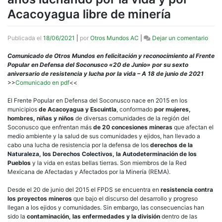
Acacoyagua libre de minería
en
Publicada el
18/06/2021
|
por
Otros Mundos AC
|
Dejar un comentario
Fren
Popu
Comunicado de Otros Mundos en felicitación y reconocimiento al Frente
en
Popular en Defensa del Soconusco «20 de Junio» por su sexto
Defe
aniversario de resistencia y lucha por la vida – A 18 de junio de 2021
del
>>
Comunicado en pdf
<<
Soco
“20
El Frente Popular en Defensa del Soconusco nace en 2015 en los
de
municipios
de Acacoyagua y Escuintla
, conformado
por mujeres,
junio
hombres, niñas y niños
de diversas comunidades de la región del
cump
Soconusco que enfrentan más
de 20 concesiones mineras
que afectan el
6
medio ambiente y la salud de sus comunidades y ejidos, han llevado a
años
cabo una lucha de resistencia por la defensa de los
derechos de la
luch
Naturaleza, los Derechos Colectivos, la Autodeterminación de los
por
Pueblos
y la vida en estas bellas tierras. Son miembros de la Red
la
Mexicana de Afectadas y Afectados por la Minería (REMA).
vida
y
Desde el 20 de junio del 2015 el FPDS se encuentra en
resistencia contra
por
los proyectos mineros
que bajo el discurso del desarrollo y progreso
Acac
llegan a los ejidos y comunidades. Sin embargo, las consecuencias han
libre
sido la
contaminación, las enfermedades y la división
dentro de las