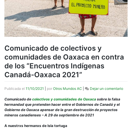
Comunicado de colectivos y
comunidades de Oaxaca en contra
de los “Encuentros Indígenas
Canadá-Oaxaca 2021”
en
Publicada el
11/10/2021
|
por
Otros Mundos AC
|
Dejar un comentario
Comu
de
Comunicado de
colectivos y comunidades de Oaxaca
sobre la falsa
colec
hermandad que pretenden hacer entre el Gobiernos de Canadá y el
y
Gobierno de Oaxaca apensar de la gran destrucción de proyectos
comu
mineros canadienses – A 29 de septiembre de 2021
de
Oaxa
A nuestrxs hermanxs de Isla tortuga
en