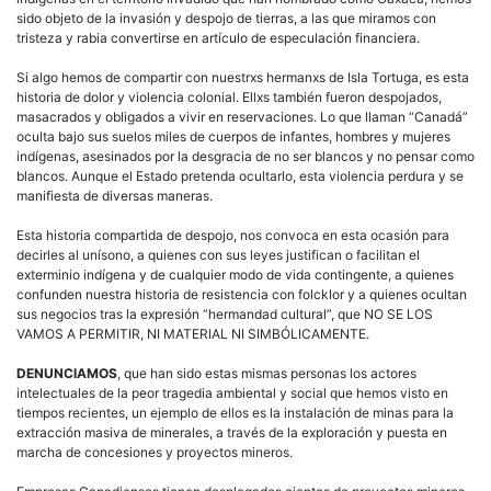
sido objeto de la invasión y despojo de tierras, a las que miramos con
tristeza y rabia convertirse en artículo de especulación financiera.
Si algo hemos de compartir con nuestrxs hermanxs de Isla Tortuga, es esta
historia de dolor y violencia colonial. Ellxs también fueron despojados,
masacrados y obligados a vivir en reservaciones. Lo que llaman “Canadá”
oculta bajo sus suelos miles de cuerpos de infantes, hombres y mujeres
indígenas, asesinados por la desgracia de no ser blancos y no pensar como
blancos. Aunque el Estado pretenda ocultarlo, esta violencia perdura y se
manifiesta de diversas maneras.
Esta historia compartida de despojo, nos convoca en esta ocasión para
decirles al unísono, a quienes con sus leyes justifican o facilitan el
exterminio indígena y de cualquier modo de vida contingente, a quienes
confunden nuestra historia de resistencia con folcklor y a quienes ocultan
sus negocios tras la expresión “hermandad cultural”, que NO SE LOS
VAMOS A PERMITIR, NI MATERIAL NI SIMBÓLICAMENTE.
DENUNCIAMOS
, que han sido estas mismas personas los actores
intelectuales de la peor tragedia ambiental y social que hemos visto en
tiempos recientes, un ejemplo de ellos es la instalación de minas para la
extracción masiva de minerales, a través de la exploración y puesta en
marcha de concesiones y proyectos mineros.