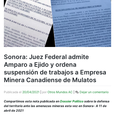
Sonora: Juez Federal admite
Amparo a Ejido y ordena
suspensión de trabajos a Empresa
Minera Canadiense de Mulatos
en
Publicada el
20/04/2021
|
por
Otros Mundos AC
|
Dejar un comentario
Sono
Jue
Compartimos esta nota publicada en
Dossier Polí
tico
sobre la defensa
Fede
del territorio ante las amenazas mineras esta vez en Sonora- A 11 de
admi
abril de 2021
Amp