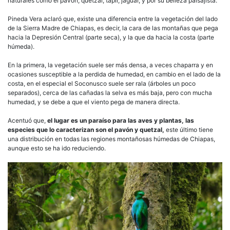
naturales como el pavón, quetzal, tapir, jaguar, y por su belleza paisajista.
Pineda Vera aclaró que, existe una diferencia entre la vegetación del lado
de la Sierra Madre de Chiapas, es decir, la cara de las montañas que pega
hacia la Depresión Central (parte seca), y la que da hacia la costa (parte
húmeda).
En la primera, la vegetación suele ser más densa, a veces chaparra y en
ocasiones susceptible a la perdida de humedad, en cambio en el lado de la
costa, en el especial el Soconusco suele ser rala (árboles un poco
separados), cerca de las cañadas la selva es más baja, pero con mucha
humedad, y se debe a que el viento pega de manera directa.
Acentuó que,
el lugar es un paraíso para las aves y plantas, las
especies que lo caracterizan son el pavón y quetzal,
este último tiene
una distribución en todas las regiones montañosas húmedas de Chiapas,
aunque esto se ha ido reduciendo.