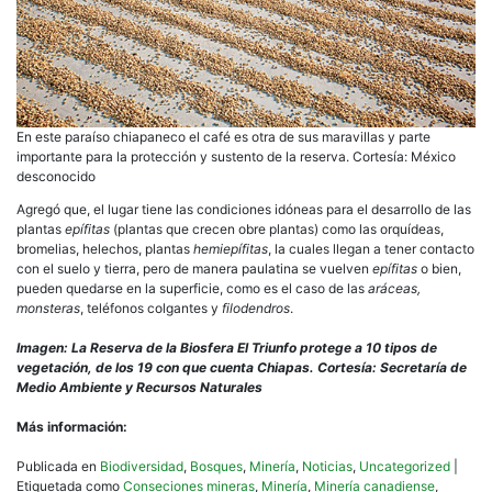
En este paraíso chiapaneco el café es otra de sus maravillas y parte
importante para la protección y sustento de la reserva. Cortesía: México
desconocido
Agregó que, el lugar tiene las condiciones idóneas para el desarrollo de las
plantas
epífitas
(plantas que crecen obre plantas) como las orquídeas,
bromelias, helechos, plantas
hemiepífitas
, la cuales llegan a tener contacto
con el suelo y tierra, pero de manera paulatina se vuelven
epífitas
o bien,
pueden quedarse en la superficie, como es el caso de las
aráceas,
monsteras
, teléfonos colgantes y
filodendros
.
Imagen: La Reserva de la Biosfera El Triunfo protege a 10 tipos de
vegetación, de los 19 con que cuenta Chiapas. Cortesía: Secretaría de
Medio Ambiente y Recursos Naturales
Más información:
Publicada en
Biodiversidad
,
Bosques
,
Minería
,
Noticias
,
Uncategorized
|
Etiquetada como
Conseciones mineras
,
Minería
,
Minería canadiense
,