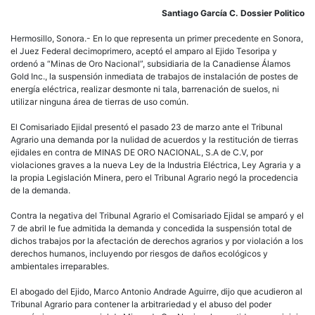
a
Santiago García C. Dossier Politico
Ejid
y
Hermosillo, Sonora.- En lo que representa un primer precedente en Sonora,
orde
el Juez Federal decimoprimero, aceptó el amparo al Ejido Tesoripa y
susp
ordenó a “Minas de Oro Nacional”, subsidiaria de la Canadiense Álamos
de
Gold Inc., la suspensión inmediata de trabajos de instalación de postes de
trab
energía eléctrica, realizar desmonte ni tala, barrenación de suelos, ni
a
utilizar ninguna área de tierras de uso común.
Emp
Mine
El Comisariado Ejidal presentó el pasado 23 de marzo ante el Tribunal
Can
Agrario una demanda por la nulidad de acuerdos y la restitución de tierras
de
ejidales en contra de MINAS DE ORO NACIONAL, S.A de C.V, por
Mula
violaciones graves a la nueva Ley de la Industria Eléctrica, Ley Agraria y a
la propia Legislación Minera, pero el Tribunal Agrario negó la procedencia
de la demanda.
Contra la negativa del Tribunal Agrario el Comisariado Ejidal se amparó y el
7 de abril le fue admitida la demanda y concedida la suspensión total de
dichos trabajos por la afectación de derechos agrarios y por violación a los
derechos humanos, incluyendo por riesgos de daños ecológicos y
ambientales irreparables.
El abogado del Ejido, Marco Antonio Andrade Aguirre, dijo que acudieron al
Tribunal Agrario para contener la arbitrariedad y el abuso del poder