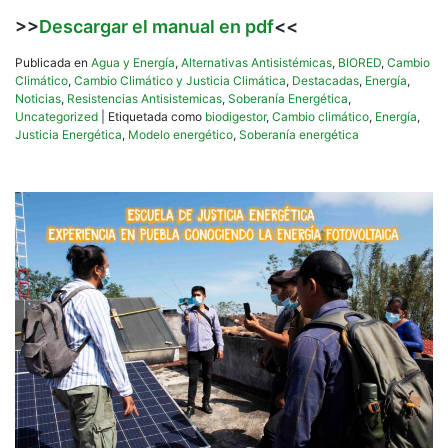
>>
Descargar el manual en pdf
<<
Publicada en
Agua y Energía
,
Alternativas Antisistémicas
,
BIORED
,
Cambio
Climático
,
Cambio Climático y Justicia Climática
,
Destacadas
,
Energía
,
Noticias
,
Resistencias Antisistemicas
,
Soberanía Energética
,
Uncategorized
|
Etiquetada como
biodigestor
,
Cambio climático
,
Energía
,
Justicia Energética
,
Modelo energético
,
Soberanía energética