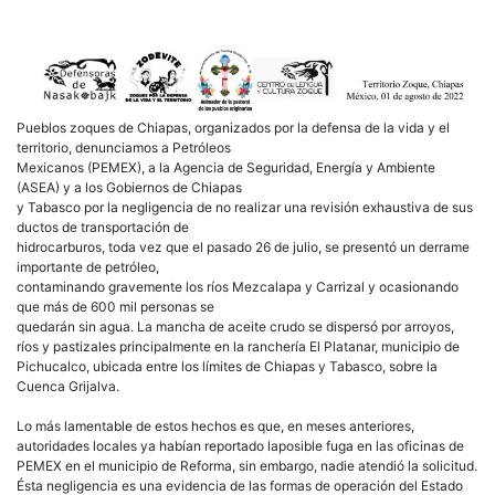
en
ries
la
vida
de
com
indí
Pueblos zoques de Chiapas, organizados por la defensa de la vida y el
y
territorio, denunciamos a Petróleos
el
Mexicanos (PEMEX), a la Agencia de Seguridad, Energía y Ambiente
eco
(ASEA) y a los Gobiernos de Chiapas
de
y Tabasco por la negligencia de no realizar una revisión exhaustiva de sus
la
ductos de transportación de
Cue
hidrocarburos, toda vez que el pasado 26 de julio, se presentó un derrame
Gril
importante de petróleo,
en
contaminando gravemente los ríos Mezcalapa y Carrizal y ocasionando
Chi
que más de 600 mil personas se
y
quedarán sin agua. La mancha de aceite crudo se dispersó por arroyos,
Tab
ríos y pastizales principalmente en la ranchería El Platanar, municipio de
Pichucalco, ubicada entre los límites de Chiapas y Tabasco, sobre la
Cuenca Grijalva.
Lo más lamentable de estos hechos es que, en meses anteriores,
autoridades locales ya habían reportado laposible fuga en las oficinas de
PEMEX en el municipio de Reforma, sin embargo, nadie atendió la solicitud.
Ésta negligencia es una evidencia de las formas de operación del Estado