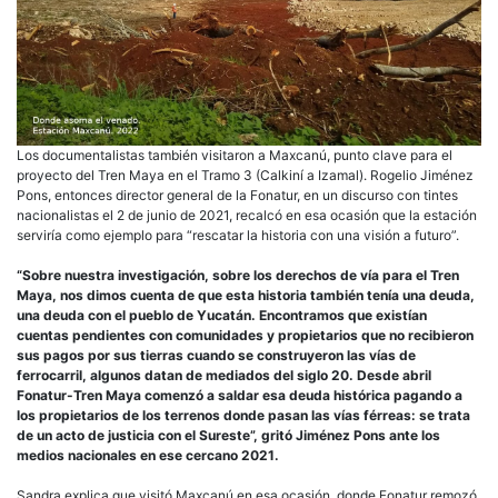
Los documentalistas también visitaron a Maxcanú, punto clave para el
proyecto del Tren Maya en el Tramo 3 (Calkiní a Izamal). Rogelio Jiménez
Pons, entonces director general de la Fonatur, en un discurso con tintes
nacionalistas el 2 de junio de 2021, recalcó en esa ocasión que la estación
serviría como ejemplo para “rescatar la historia con una visión a futuro”.
“Sobre nuestra investigación, sobre los derechos de vía para el Tren
Maya, nos dimos cuenta de que esta historia también tenía una deuda,
una deuda con el pueblo de Yucatán. Encontramos que existían
cuentas pendientes con comunidades y propietarios que no recibieron
sus pagos por sus tierras cuando se construyeron las vías de
ferrocarril, algunos datan de mediados del siglo 20. Desde abril
Fonatur-Tren Maya comenzó a saldar esa deuda histórica pagando a
los propietarios de los terrenos donde pasan las vías férreas: se trata
de un acto de justicia con el Sureste”, gritó Jiménez Pons ante los
medios nacionales en ese cercano 2021.
Sandra explica que visitó Maxcanú en esa ocasión, donde Fonatur remozó