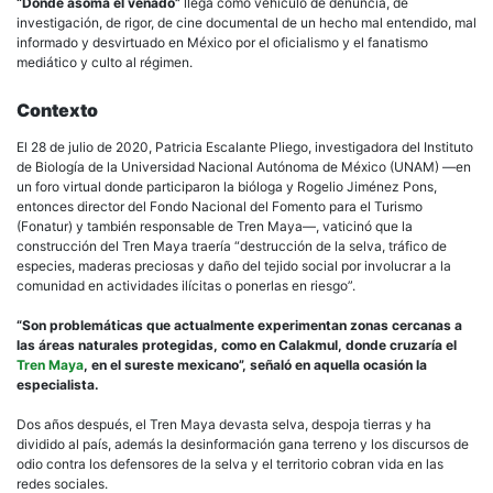
“Donde asoma el venado”
llega como vehículo de denuncia, de
investigación, de rigor, de cine documental de un hecho mal entendido, mal
informado y desvirtuado en México por el oficialismo y el fanatismo
mediático y culto al régimen.
Contexto
El 28 de julio de 2020, Patricia Escalante Pliego, investigadora del Instituto
de Biología de la Universidad Nacional Autónoma de México (UNAM) —en
un foro virtual donde participaron la bióloga y Rogelio Jiménez Pons,
entonces director del Fondo Nacional del Fomento para el Turismo
(Fonatur) y también responsable de Tren Maya—, vaticinó que la
construcción del Tren Maya traería “destrucción de la selva, tráfico de
especies, maderas preciosas y daño del tejido social por involucrar a la
comunidad en actividades ilícitas o ponerlas en riesgo”.
“Son problemáticas que actualmente experimentan zonas cercanas a
las áreas naturales protegidas, como en Calakmul, donde cruzaría el
Tren Maya
, en el sureste mexicano”, señaló en aquella ocasión la
especialista.
Dos años después, el Tren Maya devasta selva, despoja tierras y ha
dividido al país, además la desinformación gana terreno y los discursos de
odio contra los defensores de la selva y el territorio cobran vida en las
redes sociales.