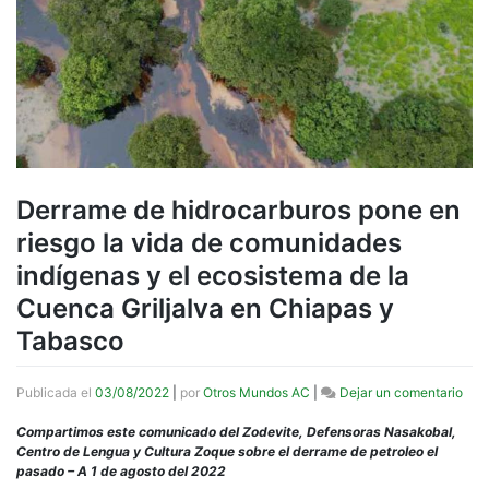
Derrame de hidrocarburos pone en
riesgo la vida de comunidades
indígenas y el ecosistema de la
Cuenca Griljalva en Chiapas y
Tabasco
en
Publicada el
03/08/2022
|
por
Otros Mundos AC
|
Dejar un comentario
Der
de
Compartimos este comunicado del Zodevite, Defensoras Nasakobal,
hidr
Centro de Lengua y Cultura Zoque sobre el derrame de petroleo el
pon
pasado – A 1 de agosto del 2022