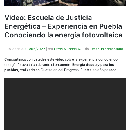
Video: Escuela de Justicia
Energética – Experiencia en Puebla
Conociendo la energía fotovoltaica
en
Publicada el
03/06/2022
|
por
Otros Mundos AC
|
Dejar un comentario
Vide
Esc
Compartimos con ustedes este video sobre la experiencia conociendo
de
energía fotovoltaica durante el encuentro
Energía desde y para los
Just
pueblos
, realizado en Cuetzalan del Progreso, Puebla en año pasado.
Ener
–
Expe
en
Pue
Con
la
ener
foto