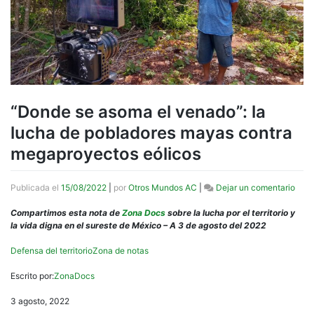
“Donde se asoma el venado”: la
lucha de pobladores mayas contra
megaproyectos eólicos
en
Publicada el
15/08/2022
|
por
Otros Mundos AC
|
Dejar un comentario
“Don
se
Compartimos esta nota de
Zona Docs
sobre la lucha por el territorio y
aso
la vida digna en el sureste de México – A 3 de agosto del 2022
el
vena
Defensa del territorio
Zona de notas
la
luch
Escrito por:
ZonaDocs
de
pobl
3 agosto, 2022
may