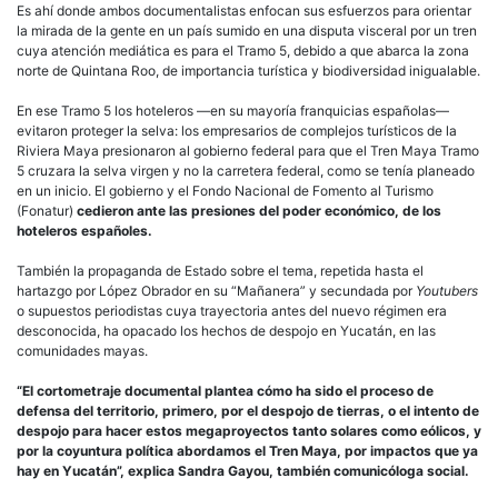
Es ahí donde ambos documentalistas enfocan sus esfuerzos para orientar
la mirada de la gente en un país sumido en una disputa visceral por un tren
cuya atención mediática es para el Tramo 5, debido a que abarca la zona
norte de Quintana Roo, de importancia turística y biodiversidad inigualable.
En ese Tramo 5 los hoteleros —en su mayoría franquicias españolas—
evitaron proteger la selva: los empresarios de complejos turísticos de la
Riviera Maya presionaron al gobierno federal para que el Tren Maya Tramo
5 cruzara la selva virgen y no la carretera federal, como se tenía planeado
en un inicio. El gobierno y el Fondo Nacional de Fomento al Turismo
(Fonatur)
cedieron ante las presiones del poder económico, de los
hoteleros españoles.
También la propaganda de Estado sobre el tema, repetida hasta el
hartazgo por López Obrador en su “Mañanera” y secundada por
Youtubers
o supuestos periodistas cuya trayectoria antes del nuevo régimen era
desconocida, ha opacado los hechos de despojo en Yucatán, en las
comunidades mayas.
“El cortometraje documental plantea cómo ha sido el proceso de
defensa del territorio, primero, por el despojo de tierras, o el intento de
despojo para hacer estos megaproyectos tanto solares como eólicos, y
por la coyuntura política abordamos el Tren Maya, por impactos que ya
hay en Yucatán”, explica Sandra Gayou, también comunicóloga social.