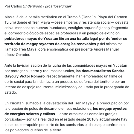
Por Carlos
Underwood / @carloselunder
Más allá de la batalla mediática en el Tramo 5 (Cancún-Playa del Carmen-
Tulum) donde el Tren Maya —pese amparos y resistencia social— devasta
selva, menoscaba cuevas inundadas, vestigios arqueológicos y fragmenta
el corredor biológico de especies protegidas y en peligro de extinción,
pobladores mayas de Yucatán libran una batalla legal por defender su
territorio de megaproyectos de energías renovables
y del mismo mal
llamado Tren Maya, obra emblemática del presidente Andrés Manuel
López Obrador.
Ante la Invisibilización de la lucha de las comunidades mayas en Yucatán
por proteger su tierra y recursos naturales,
los documentalistas Sandra
Gayou y Víctor Romero
, respectivamente, han emprendido un filme de
corte social para brindar luz a un proceso de defensa del territorio por un
intento de despojo recurrente, minimizado y ocultado por la propaganda de
Estado.
En Yucatán, sumado a la devastación del Tren Maya y la preocupación por
la creación de polos de desarrollo en sus estaciones,
los megaproyectos
de energías solares y eólicos
—entre otros males como las granjas
porcícolas— son una realidad en el estado desde 2016 y actualmente hay
casos de corrupción por parte de los comisarios ejidales que confronta a
los pobladores, dueños de la tierra.