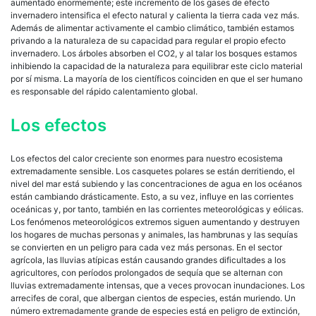
aumentado enormemente; este incremento de los gases de efecto
invernadero intensifica el efecto natural y calienta la tierra cada vez más.
Además de alimentar activamente el cambio climático, también estamos
privando a la naturaleza de su capacidad para regular el propio efecto
invernadero. Los árboles absorben el CO2, y al talar los bosques estamos
inhibiendo la capacidad de la naturaleza para equilibrar este ciclo material
por sí misma. La mayoría de los científicos coinciden en que el ser humano
es responsable del rápido calentamiento global.
Los efectos
Los efectos del calor creciente son enormes para nuestro ecosistema
extremadamente sensible. Los casquetes polares se están derritiendo, el
nivel del mar está subiendo y las concentraciones de agua en los océanos
están cambiando drásticamente. Esto, a su vez, influye en las corrientes
oceánicas y, por tanto, también en las corrientes meteorológicas y eólicas.
Los fenómenos meteorológicos extremos siguen aumentando y destruyen
los hogares de muchas personas y animales, las hambrunas y las sequías
se convierten en un peligro para cada vez más personas. En el sector
agrícola, las lluvias atípicas están causando grandes dificultades a los
agricultores, con períodos prolongados de sequía que se alternan con
lluvias extremadamente intensas, que a veces provocan inundaciones. Los
arrecifes de coral, que albergan cientos de especies, están muriendo. Un
número extremadamente grande de especies está en peligro de extinción,