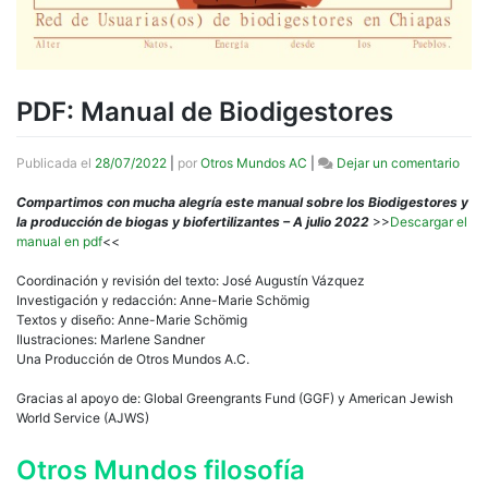
PDF: Manual de Biodigestores
en
Publicada el
28/07/2022
|
por
Otros Mundos AC
|
Dejar un comentario
PDF:
Man
Compartimos con mucha alegría este manual sobre los Biodigestores y
de
la producción de biogas y biofertilizantes – A julio 2022
>>
Descargar el
Biod
manual en pdf
<<
Coordinación y revisión del texto: José Augustín Vázquez
Investigación y redacción: Anne-Marie Schömig
Textos y diseño: Anne-Marie Schömig
Ilustraciones: Marlene Sandner
Una Producción de Otros Mundos A.C.
Gracias al apoyo de: Global Greengrants Fund (GGF) y American Jewish
World Service (AJWS)
Otros Mundos filosofía