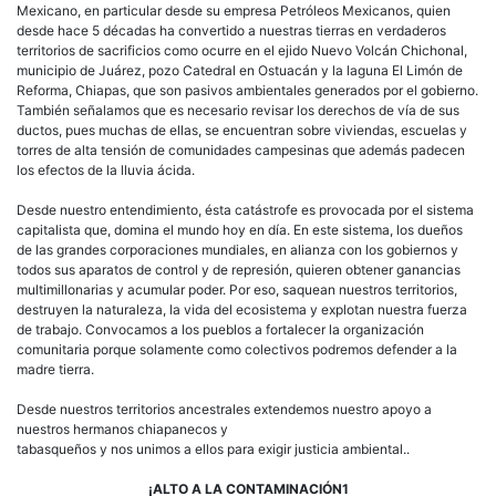
Mexicano, en particular desde su empresa Petróleos Mexicanos, quien
desde hace 5 décadas ha convertido a nuestras tierras en verdaderos
territorios de sacrificios como ocurre en el ejido Nuevo Volcán Chichonal,
municipio de Juárez, pozo Catedral en Ostuacán y la laguna El Limón de
Reforma, Chiapas, que son pasivos ambientales generados por el gobierno.
También señalamos que es necesario revisar los derechos de vía de sus
ductos, pues muchas de ellas, se encuentran sobre viviendas, escuelas y
torres de alta tensión de comunidades campesinas que además padecen
los efectos de la lluvia ácida.
Desde nuestro entendimiento, ésta catástrofe es provocada por el sistema
capitalista que, domina el mundo hoy en día. En este sistema, los dueños
de las grandes corporaciones mundiales, en alianza con los gobiernos y
todos sus aparatos de control y de represión, quieren obtener ganancias
multimillonarias y acumular poder. Por eso, saquean nuestros territorios,
destruyen la naturaleza, la vida del ecosistema y explotan nuestra fuerza
de trabajo. Convocamos a los pueblos a fortalecer la organización
comunitaria porque solamente como colectivos podremos defender a la
madre tierra.
Desde nuestros territorios ancestrales extendemos nuestro apoyo a
nuestros hermanos chiapanecos y
tabasqueños y nos unimos a ellos para exigir justicia ambiental..
¡ALTO A LA CONTAMINACIÓN1